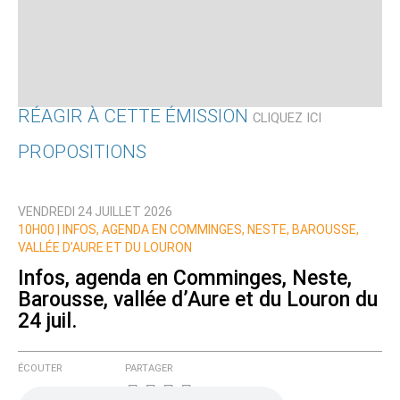
RÉAGIR À CETTE ÉMISSION
CLIQUEZ ICI
PROPOSITIONS
Qui êtes-vous ?
VENDREDI 24 JUILLET 2026
Nom
10H00 |
INFOS, AGENDA EN COMMINGES, NESTE, BAROUSSE,
VALLÉE D’AURE ET DU LOURON
Infos, agenda en Comminges, Neste,
Barousse, vallée d’Aure et du Louron du
Courriel (non publié)
24 juil.
ÉCOUTER
PARTAGER
Ajoutez votre commentaire ici