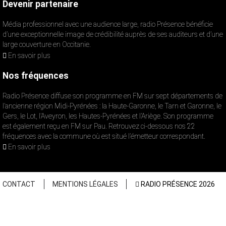
Devenir partenaire
Média professionnel avec une audience large, radio Présence bénéficie
d’une exceptionnelle image de crédibilité auprès de ses auditeurs et d’une
large couverture en Occitanie.
En savoir plus
Nos fréquences
Radio Présence diffuse son programme en FM sur sept départements de
l’ancienne région Midi-Pyrénées : la Haute-Garonne, le Tarn et Garonne, le
Gers, le Lot, l’Aveyron, les Hautes-Pyrénées et l’Ariège. Son programme
est également reçu en FM sur Pau. Retrouvez ci-dessous nos 22
fréquences avec la commune où est situé l’émetteur correspondant.
En savoir plus
CONTACT
MENTIONS LÉGALES
RADIO PRÉSENCE 2026