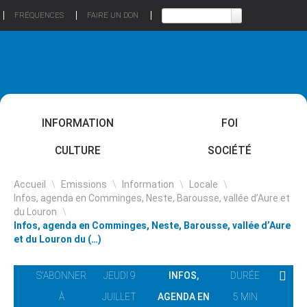
FRÉQUENCES
FAIRE UN DON
INFORMATION
FOI
CULTURE
SOCIÉTÉ
Accueil
\
Emissions
\
Information
\
Locale
\
Infos, agenda en Comminges, Neste, Barousse, vallée d’Aure et
du Louron
\
Infos, agenda en Comminges, Neste, Barousse, vallée d’Aure
et du Louron du (…)
S'ABONNER
JEUDI 9
INFOS,
DURÉE
À
JUILLET
AGENDA EN
5 MIN