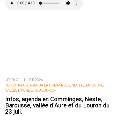
Texte de votre message
JEUDI 23 JUILLET 2026
Prévenez-moi de tous les nouveaux commentaires
10H00 |
INFOS, AGENDA EN COMMINGES, NESTE, BAROUSSE,
de cette discussion par email
VALLÉE D’AURE ET DU LOURON
Infos, agenda en Comminges, Neste,
Barousse, vallée d’Aure et du Louron du
23 juil.