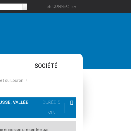
SE CONNECTER
SOCIÉTÉ
 et du Louron
\
USSE, VALLÉE
DURÉE 5
MIN
e émission présentée par