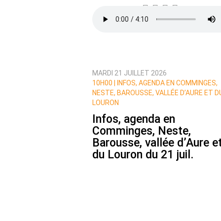
MARDI 21 JUILLET 2026
Prévenez-moi de tous les nouvea
10H00 |
INFOS, AGENDA EN COMMINGES,
NESTE, BAROUSSE, VALLÉE D’AURE ET D
LOURON
Infos, agenda en
Comminges, Neste,
Barousse, vallée d’Aure e
du Louron du 21 juil.