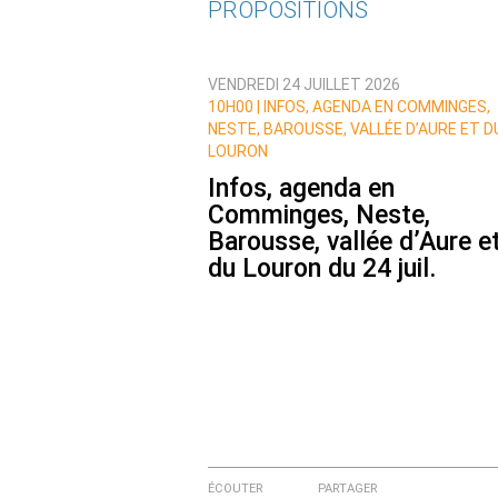
PROPOSITIONS
Qui êtes-vous ?
VENDREDI 24 JUILLET 2026
Nom
10H00 |
INFOS, AGENDA EN COMMINGES,
NESTE, BAROUSSE, VALLÉE D’AURE ET D
LOURON
Infos, agenda en
Courriel (non publié)
Comminges, Neste,
Barousse, vallée d’Aure e
du Louron du 24 juil.
Ajoutez votre commentair
Texte de votre message
ÉCOUTER
PARTAGER