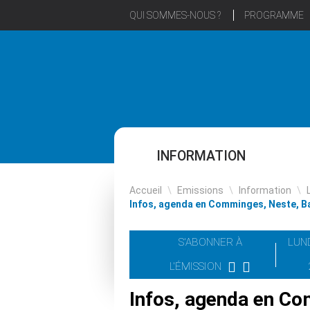
QUI SOMMES-NOUS ?
PROGRAMME
INFORMATION
Accueil
\
Emissions
\
Information
\
Infos, agenda en Comminges, Neste, Bar
S'ABONNER À
LUND
L'ÉMISSION
Infos, agenda en Co