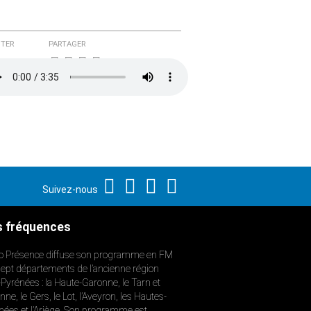
TER
PARTAGER
Suivez-nous
 fréquences
o Présence diffuse son programme en FM
sept départements de l’ancienne région
-Pyrénées : la Haute-Garonne, le Tarn et
ne, le Gers, le Lot, l’Aveyron, les Hautes-
nées et l’Ariège. Son programme est