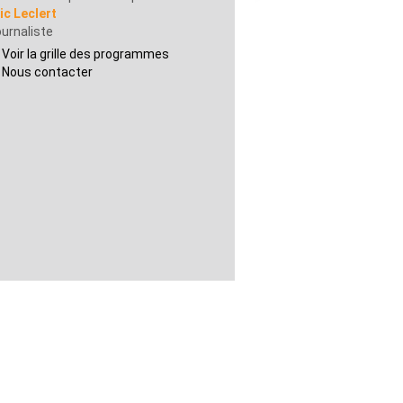
ic Leclert
urnaliste
Voir la grille des programmes
Nous contacter