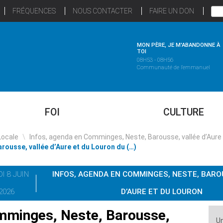
FRÉQUENCES
NOUS CONTACTER
FAIRE UN DON
MON PÈRE, JE M'ABANDONNE À
TOI
08H53 - 08H56
Communauté de l'emmanuel
FOI
CULTURE
Locale
\
Infos, agenda en Comminges, Neste, Barousse, vallée d’Aure
ousse, vallée d’Aure et du Louron du (…)
I 8 JUIN
INFOS, AGENDA EN COMMINGES, NESTE, BARO
2026
D’AURE ET DU LOURON
mminges, Neste, Barousse,
Un