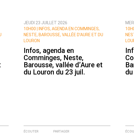
JEUDI 23 JUILLET 2026
MER
10H00 |
INFOS, AGENDA EN COMMINGES,
10H0
U
NESTE, BAROUSSE, VALLÉE D’AURE ET DU
NES
LOURON
LOU
Infos, agenda en
In
Comminges, Neste,
Co
t
Barousse, vallée d’Aure et
Ba
du Louron du 23 juil.
du
e ici
ÉCOUTER
PARTAGER
ÉCOU