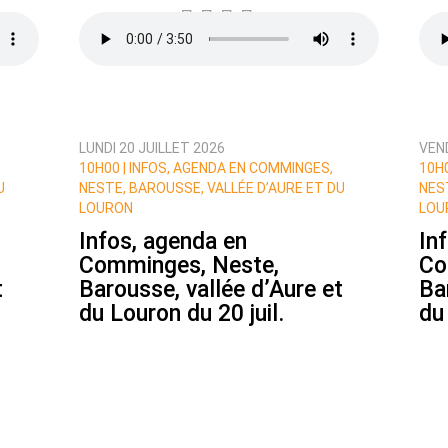
LUNDI 20 JUILLET 2026
VEND
ux commentaires de cette discussion par email
10H00 |
INFOS, AGENDA EN COMMINGES,
10H0
U
NESTE, BAROUSSE, VALLÉE D’AURE ET DU
NES
LOURON
LOU
Infos, agenda en
In
Comminges, Neste,
Co
t
Barousse, vallée d’Aure et
Ba
du Louron du 20 juil.
du