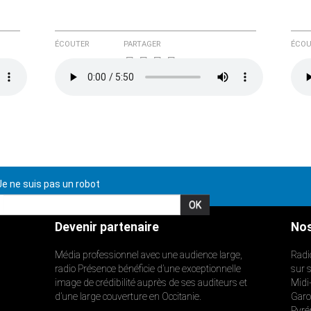
ÉCOUTER
PARTAGER
ÉCOU
e ne suis pas un robot
Devenir partenaire
Nos
Média professionnel avec une audience large,
Radi
radio Présence bénéficie d’une exceptionnelle
sur 
image de crédibilité auprès de ses auditeurs et
Midi
d’une large couverture en Occitanie.
Garon
Pyré