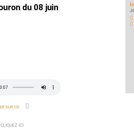
Er
ouron du 08 juin
Jo
R SUR CD
N
CLIQUEZ ICI