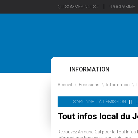
QUI SOMMES-NOUS ?
PROGRAMME
INFORMATION
Accueil
\
Emissions
\
Information
\
S'ABONNER À L'ÉMISSION
Tout infos local du
Retrouvez Armand Gal pour le Tout Infos 