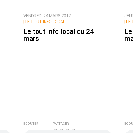
VENDREDI 24 MARS 2017
JEU
ux commentaires de cette discussion par email
|
LE TOUT INFO LOCAL
|
LE 
Le tout info local du 24
Le
mars
ma
ÉCOUTER
PARTAGER
ÉCOU