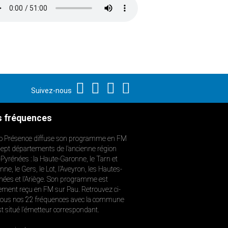
Suivez-nous
 fréquences
o Présence diffuse son programme en FM
sept départements de l’ancienne région
-Pyrénées : la Haute-Garonne, le Tarn et
ne, le Gers, le Lot, l’Aveyron, les Hautes-
nées et l’Ariège. Son programme est
ement reçu en FM sur Pau. Retrouvez ci-
ous nos 22 fréquences avec la commune
st situé l’émetteur correspondant.