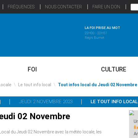
FRÉQUENCES
NOUS CONTACTER
FAIRE UN DON
LA FOI PRISE AU MOT
22H00 - 22H51
Régis Burnet
FOI
CULTURE
Locale
\
Le tout info local
\
Tout infos local du Jeudi 02 Novembre
JEUDI 2 NOVEMBRE 2023
LE TOUT INFO LOCAL
 Jeudi 02 Novembre
Un
R
Local du Jeudi 02 Novembre avec la météo locale, les
A