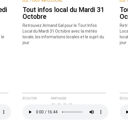
|
LE TOUT INFO LOCAL
|
LE 
edi
Tout infos local du Mardi 31
To
Octobre
Oc
Retrouvez Armand Gal pour le Tout Infos
Retr
Local du Mardi 31 Octobre avec la météo
Loca
 le
locale, les informations locales et le sujet du
loca
jour
jour
e ici
ÉCOUTER
PARTAGER
ÉCOU