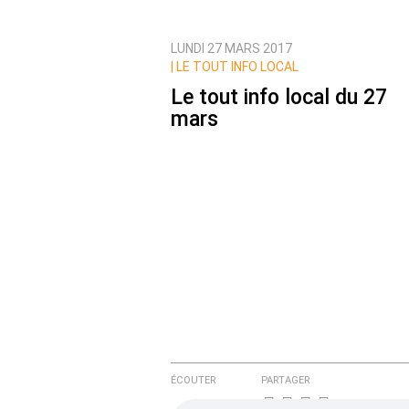
LUNDI 27 MARS 2017
Prévenez-moi de tous les nouvea
|
LE TOUT INFO LOCAL
Le tout info local du 27
mars
ÉCOUTER
PARTAGER