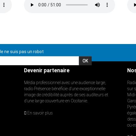
e ne suis pas un robot
Devenir partenaire
Nos
Média professionnel avec une audience large,
Radi
radio Présence bénéficie d’une exceptionnelle
sur 
image de crédibilité auprès de ses auditeurs et
Midi
d’une large couverture en Occitanie.
Garon
Pyré
En savoir plus
égal
dess
où e