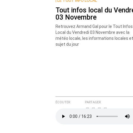
Nom
|
LE TOUT INFO LOCAL
Tout infos local du Vendr
03 Novembre
Courriel (non publié)
Retrouvez Armand Gal pour le Tout Infos
Local du Vendredi 03 Novembre avec la
météo locale, les informations locales et
sujet du jour
Ajoutez votre commentair
Texte de votre message
ÉCOUTER
PARTAGER