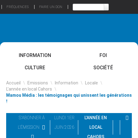
FRÉQUENCES
FAIRE UN DON
INFORMATION
FOI
CULTURE
SOCIÉTÉ
Accueil
\
Emissions
\
Information
\
Locale
\
L’année en local Cahors
\
Mamou Média : les témoignages qui unissent les générations
!
S'ABONNER À
LUNDI 1ER
L’ANNÉE EN
L'ÉMISSION
JUIN 2026
LOCAL
CAHORS