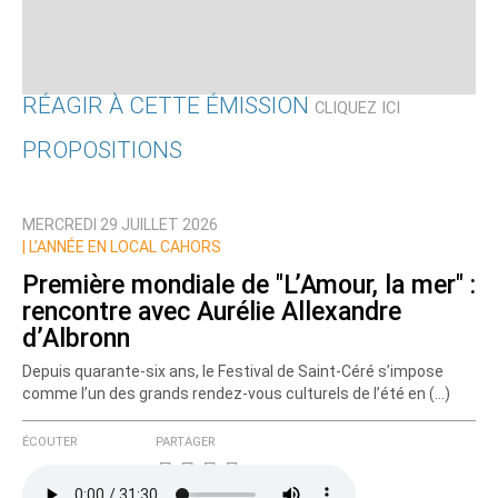
RÉAGIR À CETTE ÉMISSION
CLIQUEZ ICI
PROPOSITIONS
Qui êtes-vous ?
MERCREDI 29 JUILLET 2026
Nom
|
L’ANNÉE EN LOCAL CAHORS
Première mondiale de "L’Amour, la mer" :
rencontre avec Aurélie Allexandre
Courriel (non publié)
d’Albronn
Depuis quarante-six ans, le Festival de Saint-Céré s’impose
comme l’un des grands rendez-vous culturels de l’été en (…)
Ajoutez votre commentaire ici
ÉCOUTER
PARTAGER
Texte de votre message