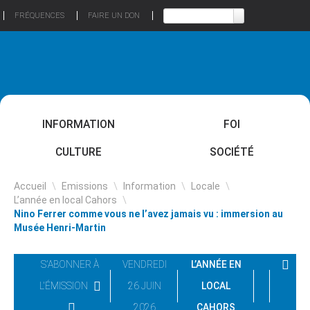
FRÉQUENCES
FAIRE UN DON
INFORMATION
FOI
CULTURE
SOCIÉTÉ
Accueil
\
Emissions
\
Information
\
Locale
\
L’année en local Cahors
\
Nino Ferrer comme vous ne l’avez jamais vu : immersion au
Musée Henri-Martin
S'ABONNER À
VENDREDI
L’ANNÉE EN
L'ÉMISSION
26 JUIN
LOCAL
2026
CAHORS