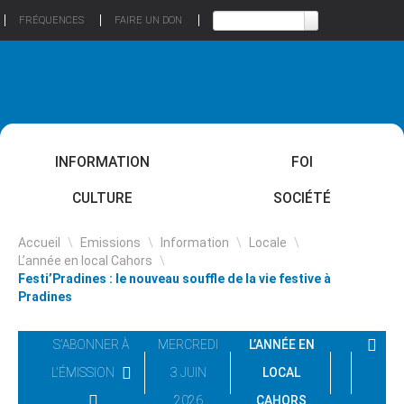
FRÉQUENCES
FAIRE UN DON
INFORMATION
FOI
CULTURE
SOCIÉTÉ
Accueil
\
Emissions
\
Information
\
Locale
\
L’année en local Cahors
\
Festi’Pradines : le nouveau souffle de la vie festive à
Pradines
S'ABONNER À
MERCREDI
L’ANNÉE EN
L'ÉMISSION
3 JUIN
LOCAL
2026
CAHORS