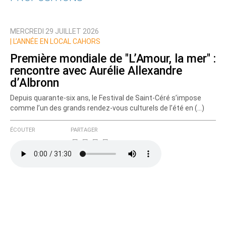
Qui êtes-vous ?
MERCREDI 29 JUILLET 2026
Nom
|
L’ANNÉE EN LOCAL CAHORS
Première mondiale de "L’Amour, la mer" :
rencontre avec Aurélie Allexandre
Courriel (non publié)
d’Albronn
Depuis quarante-six ans, le Festival de Saint-Céré s’impose
comme l’un des grands rendez-vous culturels de l’été en (…)
Ajoutez votre commentaire ici
ÉCOUTER
PARTAGER
Texte de votre message