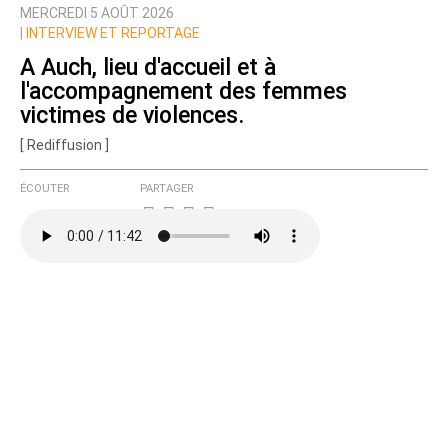
MERCREDI 5 AOÛT 2026
Nom
|
INTERVIEW ET REPORTAGE
A Auch, lieu d'accueil et à
l'accompagnement des femmes
Courriel (non publié)
victimes de violences.
[ Rediffusion ]
ÉCOUTER
PARTAGER
Ajoutez votre commentaire ici
Texte de votre message