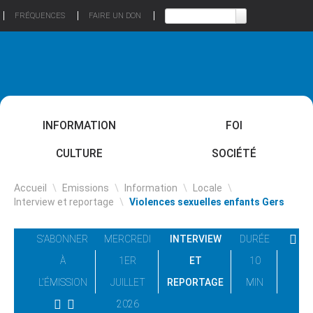
FRÉQUENCES
FAIRE UN DON
INFORMATION
FOI
CULTURE
SOCIÉTÉ
Accueil
\
Emissions
\
Information
\
Locale
\
Interview et reportage
\
Violences sexuelles enfants Gers
S'ABONNER
MERCREDI
INTERVIEW
DURÉE
À
1ER
ET
10
L'ÉMISSION
JUILLET
REPORTAGE
MIN
2026