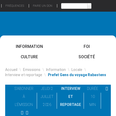
FRÉQUENCES
FAIRE UN DON
INFORMATION
FOI
CULTURE
SOCIÉTÉ
Accueil
\
Emissions
\
Information
\
Locale
\
Interview et reportage
\
Prefet Gens du voyage Rabastens
S'ABONNER
JEUDI 2
INTERVIEW
DURÉE
À
JUILLET
ET
10
L'ÉMISSION
2026
REPORTAGE
MIN