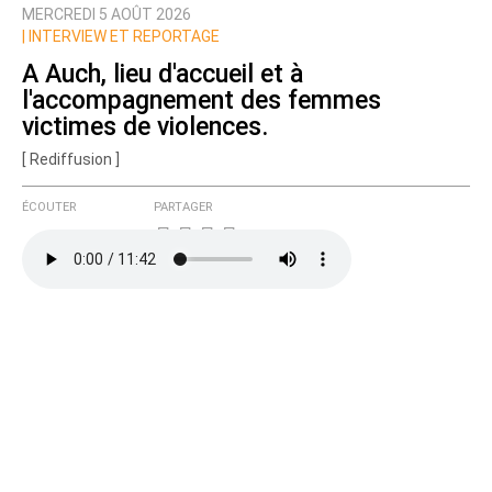
MERCREDI 5 AOÛT 2026
Nom
|
INTERVIEW ET REPORTAGE
A Auch, lieu d'accueil et à
l'accompagnement des femmes
Courriel (non publié)
victimes de violences.
[ Rediffusion ]
ÉCOUTER
PARTAGER
Ajoutez votre commentaire ici
Texte de votre message