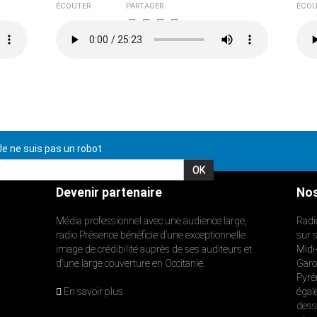
ÉCOUTER
PARTAGER
ÉCOU
e ne suis pas un robot
Devenir partenaire
Nos
Média professionnel avec une audience large,
Radi
radio Présence bénéficie d’une exceptionnelle
sur 
image de crédibilité auprès de ses auditeurs et
Midi
d’une large couverture en Occitanie.
Garon
Pyré
En savoir plus
égal
dess