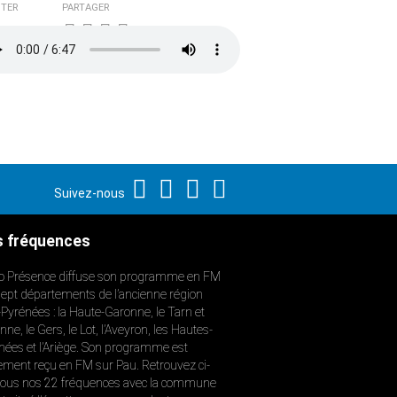
TER
PARTAGER
Suivez-nous
 fréquences
o Présence diffuse son programme en FM
sept départements de l’ancienne région
-Pyrénées : la Haute-Garonne, le Tarn et
ne, le Gers, le Lot, l’Aveyron, les Hautes-
nées et l’Ariège. Son programme est
ement reçu en FM sur Pau. Retrouvez ci-
ous nos 22 fréquences avec la commune