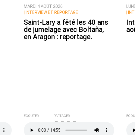
MARDI 4 AOÛT 2026
LUN
|
INTERVIEW ET REPORTAGE
|
INT
Saint-Lary a fêté les 40 ans
In
de jumelage avec Boltaña,
ao
en Aragon : reportage.
e ici
ÉCOUTER
PARTAGER
ÉCOU