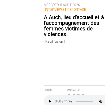
MERCREDI 5 AOÛT 2026
Nom
|
INTERVIEW ET REPORTAGE
A Auch, lieu d'accueil et à
l'accompagnement des
Courriel (non publié)
femmes victimes de
violences.
[ Rediffusion ]
Ajoutez votre commentair
Texte de votre message
ÉCOUTER
PARTAGER