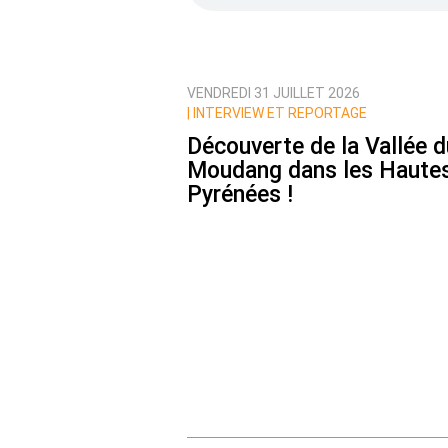
VENDREDI 31 JUILLET 2026
Prévenez-moi de tous les nouvea
|
INTERVIEW ET REPORTAGE
Découverte de la Vallée d
Moudang dans les Haute
Pyrénées !