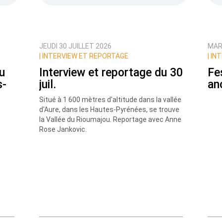
JEUDI 30 JUILLET 2026
MARD
ux commentaires de cette discussion par email
|
INTERVIEW ET REPORTAGE
|
INT
u
Interview et reportage du 30
Fe
s-
juil.
an
Situé à 1 600 mètres d'altitude dans la vallée
d'Aure, dans les Hautes-Pyrénées, se trouve
la Vallée du Rioumajou. Reportage avec Anne
Rose Jankovic.