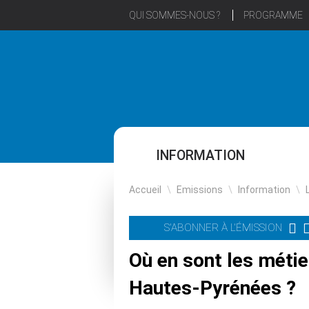
QUI SOMMES-NOUS ?
PROGRAMME
INFORMATION
Accueil
\
Emissions
\
Information
\
S'ABONNER À L'ÉMISSION
Où en sont les métie
Hautes-Pyrénées ?