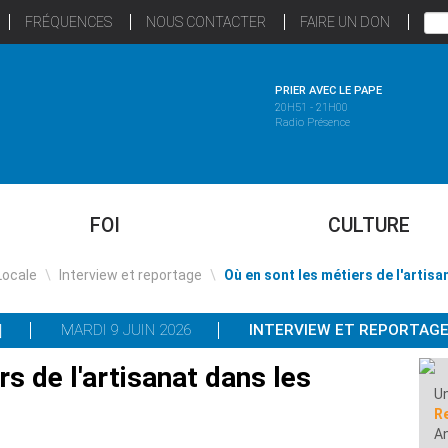
FRÉQUENCES
NOUS CONTACTER
FAIRE UN DON
PRIER AVEC LE PAPE
20H51 - 21H00
Radio Présence
FOI
CULTURE
Locale
\
Interview et reportage
\
Où en sont les métiers de l'artis
MARDI 9 JUIN 2026
INTERVIEW ET REPORTAG
rs de l'artisanat dans les
Un
R
A