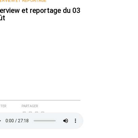
ERVIEW ET REPORTAGE
terview et reportage du 03
ût
TER
PARTAGER