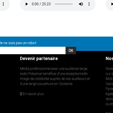
e ne suis pas un robot
Devenir partenaire
Nos
Média professionnel avec une audience large,
Radi
radio Présence bénéficie d’une exceptionnelle
sur 
image de crédibilité auprès de ses auditeurs et
Midi
d’une large couverture en Occitanie.
Garon
Pyré
En savoir plus
égal
dess
où e