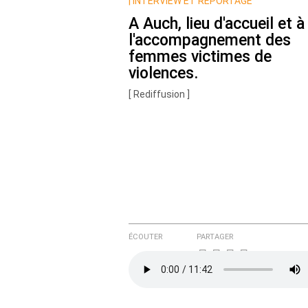
Nom
|
INTERVIEW ET REPORTAGE
A Auch, lieu d'accueil et à
l'accompagnement des
Courriel (non publié)
femmes victimes de
violences.
[ Rediffusion ]
Ajoutez votre commentair
Texte de votre message
ÉCOUTER
PARTAGER