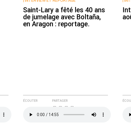
|
INTERVIEW ET REPORTAGE
|
INT
Saint-Lary a fêté les 40 ans
In
de jumelage avec Boltaña,
ao
en Aragon : reportage.
e ici
ÉCOUTER
PARTAGER
ÉCOU