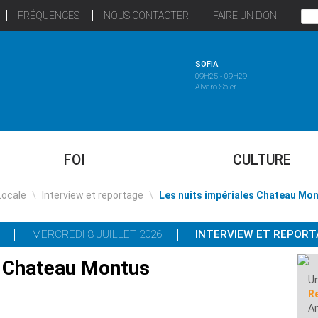
FRÉQUENCES
NOUS CONTACTER
FAIRE UN DON
SOFIA
09H25 - 09H29
Alvaro Soler
FOI
CULTURE
Locale
\
Interview et reportage
\
Les nuits impériales Chateau Mo
MERCREDI 8 JUILLET 2026
INTERVIEW ET REPOR
s Chateau Montus
Un
R
A