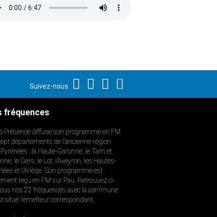
Suivez-nous
 fréquences
o Présence diffuse son programme en FM
sept départements de l’ancienne région
-Pyrénées : la Haute-Garonne, le Tarn et
ne, le Gers, le Lot, l’Aveyron, les Hautes-
nées et l’Ariège. Son programme est
ement reçu en FM sur Pau. Retrouvez ci-
ous nos 22 fréquences avec la commune
st situé l’émetteur correspondant.