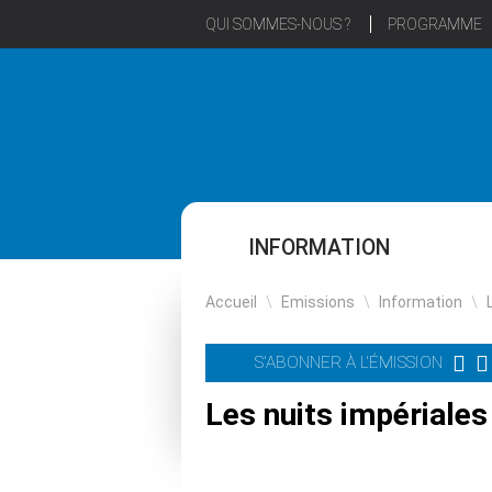
QUI SOMMES-NOUS ?
PROGRAMME
INFORMATION
Accueil
\
Emissions
\
Information
\
S'ABONNER À L'ÉMISSION
Les nuits impériale