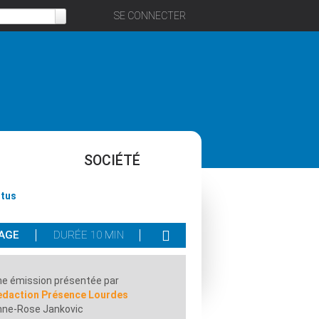
SE CONNECTER
SOCIÉTÉ
ntus
TAGE
DURÉE 10 MIN
e émission présentée par
edaction Présence Lourdes
nne-Rose Jankovic