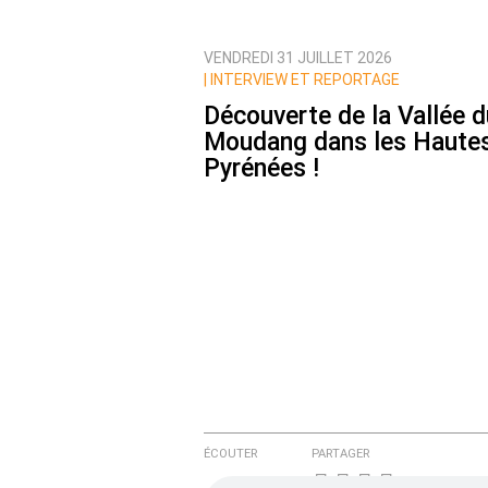
VENDREDI 31 JUILLET 2026
Prévenez-moi de tous les nouvea
|
INTERVIEW ET REPORTAGE
Découverte de la Vallée d
Moudang dans les Haute
Pyrénées !
ÉCOUTER
PARTAGER