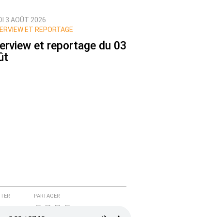
DI 3 AOÛT 2026
ERVIEW ET REPORTAGE
terview et reportage du 03
ût
TER
PARTAGER