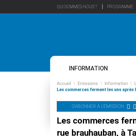
QUI SOMMES-NOUS ?
PROGRAMME
INFORMATION
Accueil
\
Emissions
\
Information
\
Les commerces ferment les uns après l
S'ABONNER À L'ÉMISSION
Les commerces ferme
rue brauhauban, à T