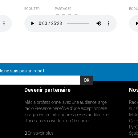
ÉCOUTER
PARTAGER
ÉCOU
e ne suis pas un robot
Devenir partenaire
Nos
Média professionnel avec une audience large,
Radi
radio Présence bénéficie d’une exceptionnelle
sur 
image de crédibilité auprès de ses auditeurs et
Midi
d’une large couverture en Occitanie.
Garon
Pyré
En savoir plus
égal