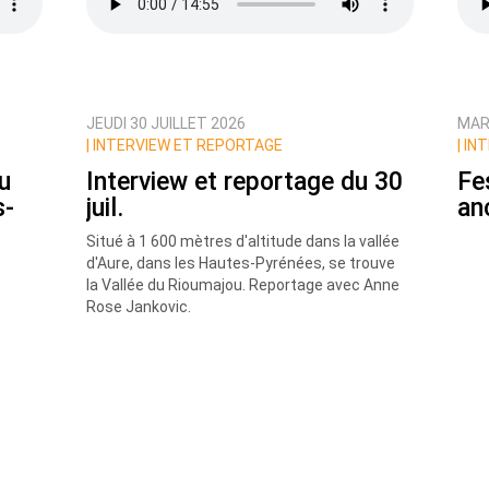
JEUDI 30 JUILLET 2026
MARD
ux commentaires de cette discussion par email
|
INTERVIEW ET REPORTAGE
|
INT
u
Interview et reportage du 30
Fe
s-
juil.
an
Situé à 1 600 mètres d'altitude dans la vallée
d'Aure, dans les Hautes-Pyrénées, se trouve
la Vallée du Rioumajou. Reportage avec Anne
Rose Jankovic.