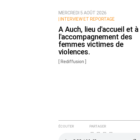
Qui êtes-vous ?
MERCREDI 5 AOÛT 2026
Nom
|
INTERVIEW ET REPORTAGE
A Auch, lieu d'accueil et à
l'accompagnement des
Courriel (non publié)
femmes victimes de
violences.
[ Rediffusion ]
Ajoutez votre commentair
Texte de votre message
ÉCOUTER
PARTAGER