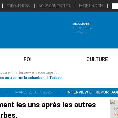
FRÉQUENCES
NOUS CONTACTER
FAIRE UN DON
MÉLOMANIE
10H00 - 10H54
Eric Duprix
FOI
CULTURE
Locale
\
Interview et reportage
\
es autres rue brauhauban, à Tarbes.
MARDI 23 JUIN 2026
INTERVIEW ET REPORTAG
nt les uns après les autres
Un
arbes.
R