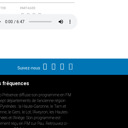
TER
PARTAGER
Suivez-nous
 fréquences
o Présence diffuse son programme en FM
sept départements de l’ancienne région
-Pyrénées : la Haute-Garonne, le Tarn et
ne, le Gers, le Lot, l’Aveyron, les Hautes-
nées et l’Ariège. Son programme est
ement reçu en FM sur Pau. Retrouvez ci-