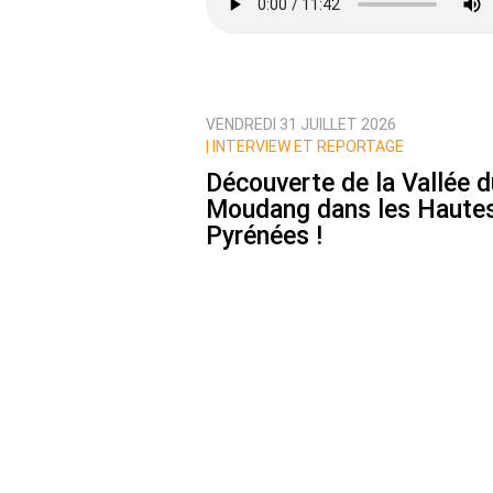
VENDREDI 31 JUILLET 2026
Prévenez-moi de tous les nouvea
|
INTERVIEW ET REPORTAGE
Découverte de la Vallée d
Moudang dans les Haute
Pyrénées !