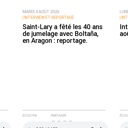
MARDI 4 AOÛT 2026
LUN
|
INTERVIEW ET REPORTAGE
|
INT
Saint-Lary a fêté les 40 ans
In
de jumelage avec Boltaña,
ao
en Aragon : reportage.
e ici
ÉCOUTER
PARTAGER
ÉCOU