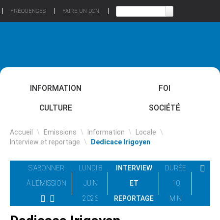
FRÉQUENCES
FAIRE UN DON
INFORMATION
FOI
CULTURE
SOCIÉTÉ
Accueil
\
Emissions
\
Information
\
Locale
\
Interview et reportage
\
Dedicace Irigoyen
S'ABONNER
LUNDI 8
INTERVIEW
DURÉE
À L'ÉMISSION
JUIN
ET
10
2026
REPORTAGE
MIN