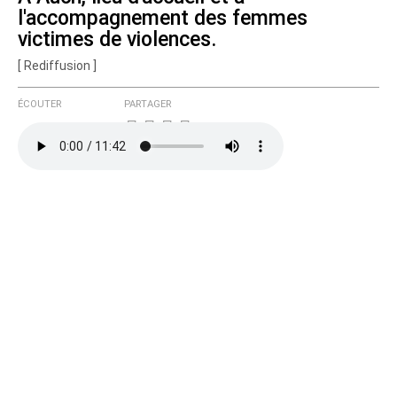
l'accompagnement des femmes
Courriel (non publié)
victimes de violences.
[ Rediffusion ]
ÉCOUTER
PARTAGER
Ajoutez votre commentaire ici
Texte de votre message