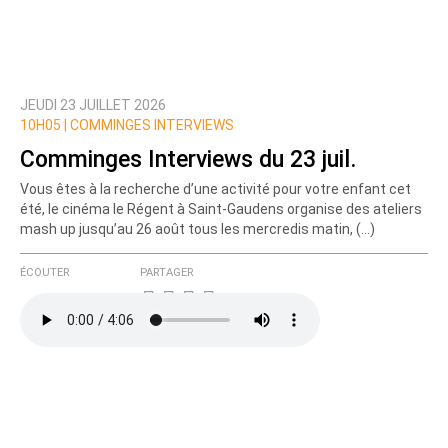
JEUDI 23 JUILLET 2026
Prévenez-moi de tous les nouveaux commentaires
10H05 |
COMMINGES INTERVIEWS
de cette discussion par email
Comminges Interviews du 23 juil.
Vous êtes à la recherche d’une activité pour votre enfant cet
été, le cinéma le Régent à Saint-Gaudens organise des ateliers
mash up jusqu’au 26 août tous les mercredis matin, (…)
ÉCOUTER
PARTAGER