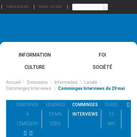
FRÉQUENCES
FAIRE UN DON
INFORMATION
FOI
CULTURE
SOCIÉTÉ
Accueil
\
Emissions
\
Information
\
Locale
\
Comminges Interviews
\
Comminges Interviews du 29 mai
S'ABONNER
VENDREDI
COMMINGES
DURÉE
À
29 MAI
INTERVIEWS
25
L'ÉMISSION
2026
MIN