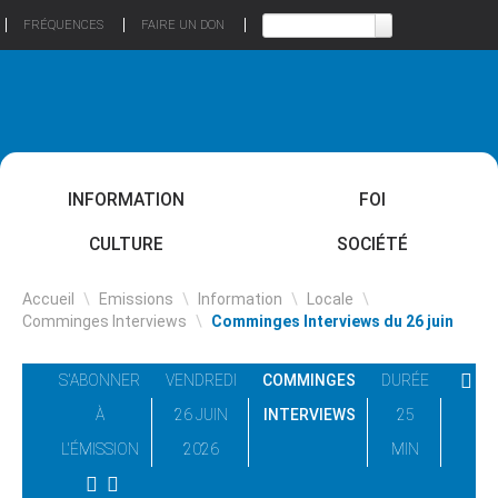
FRÉQUENCES
FAIRE UN DON
INFORMATION
FOI
CULTURE
SOCIÉTÉ
Accueil
\
Emissions
\
Information
\
Locale
\
Comminges Interviews
\
Comminges Interviews du 26 juin
S'ABONNER
VENDREDI
COMMINGES
DURÉE
À
26 JUIN
INTERVIEWS
25
L'ÉMISSION
2026
MIN