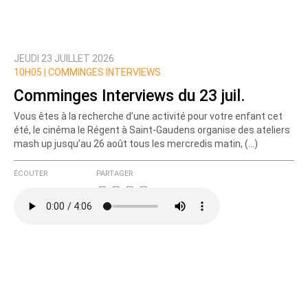
JEUDI 23 JUILLET 2026
Prévenez-moi de tous les nouveaux commentaires
10H05 |
COMMINGES INTERVIEWS
de cette discussion par email
Comminges Interviews du 23 juil.
Vous êtes à la recherche d’une activité pour votre enfant cet
été, le cinéma le Régent à Saint-Gaudens organise des ateliers
mash up jusqu’au 26 août tous les mercredis matin, (…)
ÉCOUTER
PARTAGER