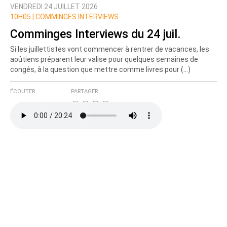
VENDREDI 24 JUILLET 2026
Nom
10H05 |
COMMINGES INTERVIEWS
Comminges Interviews du 24 juil.
Si les juillettistes vont commencer à rentrer de vacances, les
Courriel (non publié)
aoûtiens préparent leur valise pour quelques semaines de
congés, à la question que mettre comme livres pour (…)
ÉCOUTER
PARTAGER
Ajoutez votre commentaire ici
Texte de votre message