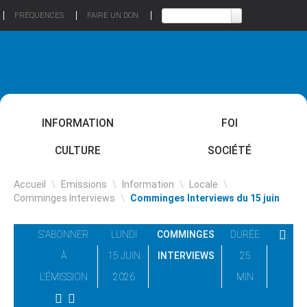
FRÉQUENCES
FAIRE UN DON
INFORMATION
FOI
CULTURE
SOCIÉTÉ
Accueil
\
Emissions
\
Information
\
Locale
\
Comminges Interviews
\
Comminges Interviews du 15 juin
S'ABONNER
LUNDI
COMMINGES
DURÉE
À
15 JUIN
INTERVIEWS
25
L'ÉMISSION
2026
MIN