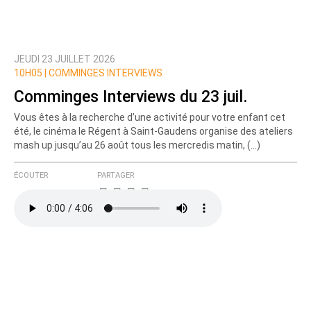
JEUDI 23 JUILLET 2026
Prévenez-moi de tous les nouveaux commentaires
10H05 |
COMMINGES INTERVIEWS
de cette discussion par email
Comminges Interviews du 23 juil.
Vous êtes à la recherche d’une activité pour votre enfant cet
été, le cinéma le Régent à Saint-Gaudens organise des ateliers
mash up jusqu’au 26 août tous les mercredis matin, (…)
ÉCOUTER
PARTAGER