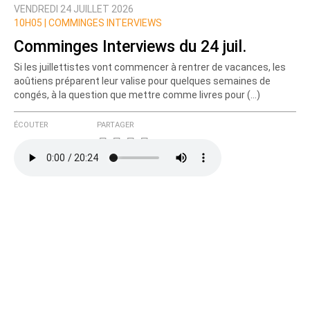
VENDREDI 24 JUILLET 2026
Nom
10H05 |
COMMINGES INTERVIEWS
Comminges Interviews du 24 juil.
Si les juillettistes vont commencer à rentrer de vacances, les
Courriel (non publié)
aoûtiens préparent leur valise pour quelques semaines de
congés, à la question que mettre comme livres pour (…)
ÉCOUTER
PARTAGER
Ajoutez votre commentaire ici
Texte de votre message