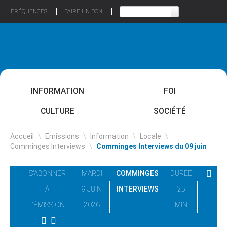
FRÉQUENCES
FAIRE UN DON
INFORMATION
FOI
CULTURE
SOCIÉTÉ
Accueil
\
Emissions
\
Information
\
Locale
\
Comminges Interviews
\
Comminges Interviews du 09 juin
S'ABONNER
MARDI
COMMINGES
DURÉE
À
9 JUIN
INTERVIEWS
25
L'ÉMISSION
2026
MIN