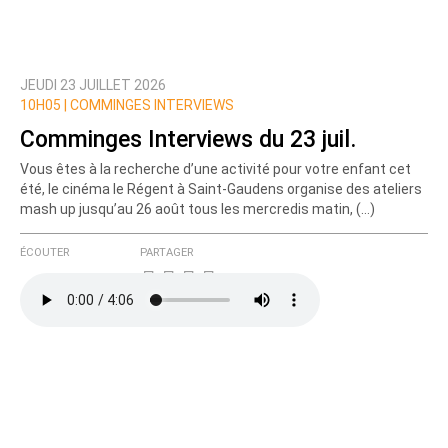
JEUDI 23 JUILLET 2026
Prévenez-moi de tous les nouveaux commentaires
10H05 |
COMMINGES INTERVIEWS
de cette discussion par email
Comminges Interviews du 23 juil.
Vous êtes à la recherche d’une activité pour votre enfant cet
été, le cinéma le Régent à Saint-Gaudens organise des ateliers
mash up jusqu’au 26 août tous les mercredis matin, (…)
ÉCOUTER
PARTAGER