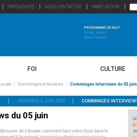
FRÉQUENCES
NOUS CONTACTER
FAIRE UN DON
PROGRAMME DE NUIT
00H00 - 00H00
Radio Présence
FOI
CULTURE
Locale
\
Comminges Interviews
\
Comminges Interviews du 05 juin
VENDREDI 5 JUIN 2026
COMMINGES INTERVIEW
s du 05 juin
Un
Er
découvrir, de s’évader, comment faire votre choix dans le
Jo