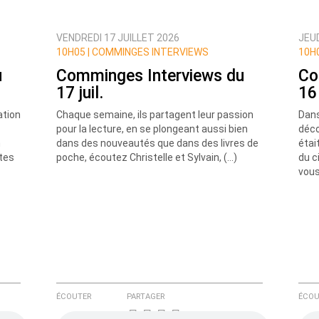
VENDREDI 17 JUILLET 2026
JEUD
ux commentaires de cette discussion par email
10H05 |
COMMINGES INTERVIEWS
10H0
u
Comminges Interviews du
Co
17 juil.
16 
ation
Chaque semaine, ils partagent leur passion
Dans
pour la lecture, en se plongeant aussi bien
déco
n
dans des nouveautés que dans des livres de
étai
utes
poche, écoutez Christelle et Sylvain, (…)
du c
vous
ÉCOUTER
PARTAGER
ÉCOU