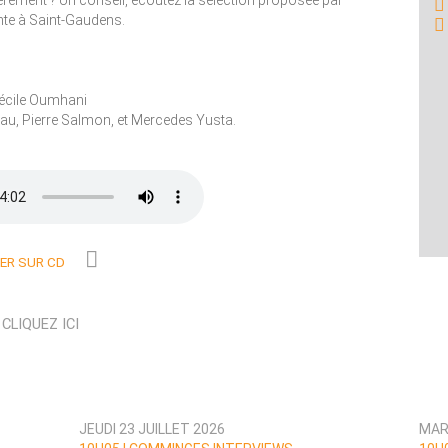
ièrement ? Un conseil, écoutez la sélection proposée par
dante à Saint-Gaudens.
Cécile Oumhani
au, Pierre Salmon, et Mercedes Yusta.
R SUR CD
N
CLIQUEZ ICI
JEUDI 23 JUILLET 2026
MARD