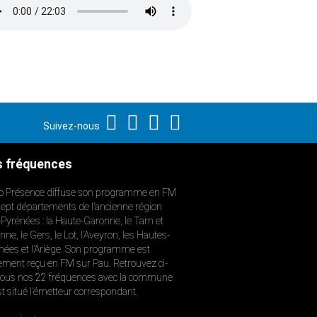
Suivez-nous
 fréquences
o Présence diffuse son programme en FM
sept départements de l’ancienne région
-Pyrénées : la Haute-Garonne, le Tarn et
ne, le Gers, le Lot, l’Aveyron, les Hautes-
nées et l’Ariège. Son programme est
ement reçu en FM sur Pau. Retrouvez ci-
ous nos 22 fréquences avec la commune
st situé l’émetteur correspondant.