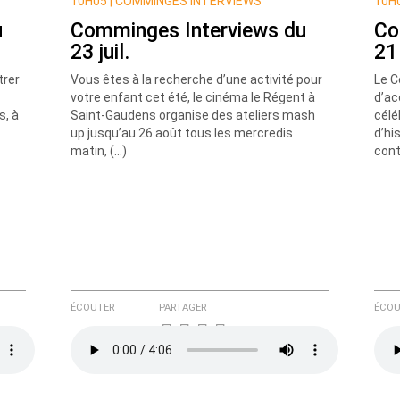
10H05 |
COMMINGES INTERVIEWS
10H0
u
Comminges Interviews du
Co
23 juil.
21 
trer
Vous êtes à la recherche d’une activité pour
Le C
votre enfant cet été, le cinéma le Régent à
d’ac
s, à
Saint-Gaudens organise des ateliers mash
célé
up jusqu’au 26 août tous les mercredis
d’hi
e ici
matin, (…)
cont
ÉCOUTER
PARTAGER
ÉCOU