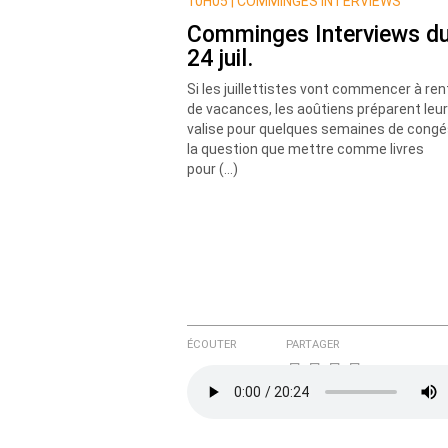
Nom
10H05 |
COMMINGES INTERVIEWS
Comminges Interviews d
24 juil.
Courriel (non publié)
Si les juillettistes vont commencer à ren
de vacances, les aoûtiens préparent leur
valise pour quelques semaines de congé
la question que mettre comme livres
Ajoutez votre commentair
pour (…)
Texte de votre message
ÉCOUTER
PARTAGER