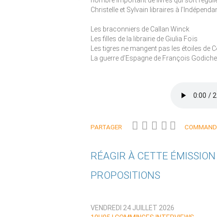
nombre important de livres qui sort régul
Christelle et Sylvain libraires à l’Indépen
Les braconniers de Callan Winck
Les filles de la librairie de Giulia Foïs
Les tigres ne mangent pas les étoiles de 
La guerre d’Espagne de François Godiche
PARTAGER
COMMANDE
RÉAGIR À CETTE ÉMISSIO
PROPOSITIONS
Qui êtes-vous ?
VENDREDI 24 JUILLET 2026