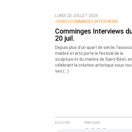
LUNDI 20 JUILLET 2026
Prévenez-moi de tous les nouvea
10H05 |
COMMINGES INTERVIEWS
Comminges Interviews d
20 juil.
Depuis plus d’un quart de siècle, l’associ
marbre et arts porte le festival de la
sculpture et du marbre de Saint-Béat, e
célébrant la création artistique sous to
ses (…)
ÉCOUTER
PARTAGER