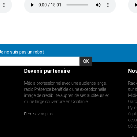
e ne suis pas un robot
Devenir partenaire
Nos
Média professionnel avec une audience large,
Radi
radio Présence bénéficie d’une exceptionnelle
sur 
image de crédibilité auprès de ses auditeurs et
Midi
d’une large couverture en Occitanie.
Garon
Pyré
En savoir plus
égal
dess
où e