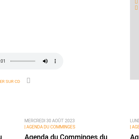
R SUR CD
MERCREDI 30 AOÛT 2023
LUN
|
AGENDA DU COMMINGES
|
AGE
u
Agenda du Comminges du
Ag