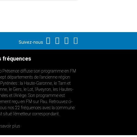
Suivez-nous
 fréquences
o Présence diffuse son programme en FM
sept départements de l’ancienne région
-Pyrénées : la Haute-Garonne, le Tarn et
ne, le Gers, le Lot, l’Aveyron, les Hautes-
nées et l’Ariège. Son programme est
ement reçu en FM sur Pau. Retrouvez ci-
ous nos 22 fréquences avec la commune
st situé l’émetteur correspondant.
savoir plus