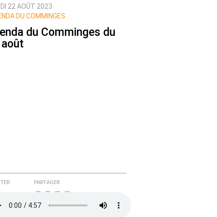
DI 22 AOÛT 2023
NDA DU COMMINGES
enda du Comminges du
 août
TER
PARTAGER