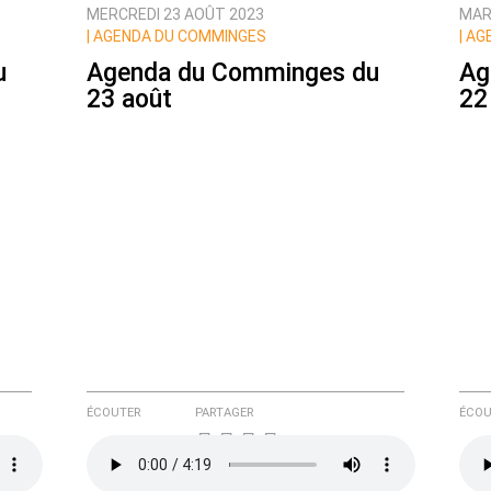
MERCREDI 23 AOÛT 2023
MAR
|
AGENDA DU COMMINGES
|
AGE
u
Agenda du Comminges du
Ag
23 août
22
ÉCOUTER
PARTAGER
ÉCOU