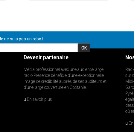
e ne suis pas un robot
Devenir partenaire
Nos
Média professionnel avec une audience large,
Radi
radio Présence bénéficie d’une exceptionnelle
sur 
image de crédibilité auprès de ses auditeurs et
Midi
d’une large couverture en Occitanie.
Garon
Pyré
En savoir plus
égal
dess
où e
En 