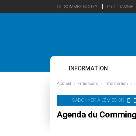
QUI SOMMES-NOUS ?
PROGRAMME
INFORMATION
Accueil
\
Emissions
\
Information
\
S'ABONNER À L'ÉMISSION
Agenda du Comminge