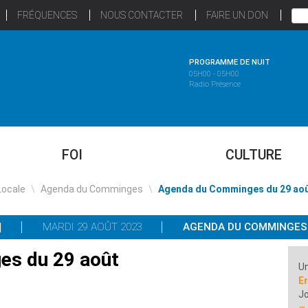
FRÉQUENCES
NOUS CONTACTER
FAIRE UN DON
PROGRAMME DE NUIT
05H00 - 05H00
Radio Présence
FOI
CULTURE
Locale
\
Agenda du Comminges
\
Agenda du Comminges du 29 ao
MARDI 29 AOÛT 2023
AGENDA DU COMMINGES
s du 29 août
Un
Er
Jo