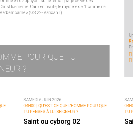
’homme en s’appuyant sur le témoignage de vie des
Christ lui-même. Car « en réalité, le mystère de l’homme ne
erbe Incarné » (GS 22- Vatican II).
Un
R
P
HOMME POUR QUE TU
GNEUR ?
SAMEDI 6 JUIN 2026
SAM
QUE
04H00 | QU’EST-CE QUE L’HOMME POUR QUE
04H
TU PENSES À LUI SEIGNEUR ?
TU P
Saint ou cyborg 02
Sa