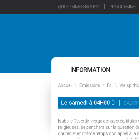
QUI SOMMES-NOUS ?
PROGRAMME
INFORMATION
Accueil
\
Emissions
\
Foi
\
Vie spirit
Le samedi à 04H00
S'ABON
Isabelle Reverdy, vierge consacrée, titulai
religieuses, se penchera sur la question 
chutes et en même temps son appel à la sanc