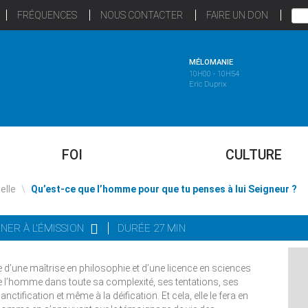
FRÉQUENCES
NOUS CONTACTER
FAIRE UN DON
MÉLOMANIE
10H00 - 10H54
Eric Duprix
FOI
CULTURE
uelle
\
Qu’est-ce que l’homme pour que tu penses à lui Seigneur ?
NER À L'ÉMISSION
DURÉE 27 MIN
re d’une maîtrise en philosophie et d’une licence en sciences
de l’homme dans toute sa complexité, ses tentations, ses
tification et même à la déification. Et cela, elle le fera en