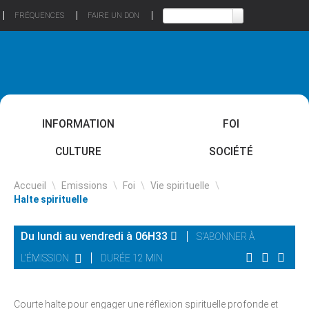
FRÉQUENCES
FAIRE UN DON
INFORMATION
FOI
CULTURE
SOCIÉTÉ
Accueil
\
Emissions
\
Foi
\
Vie spirituelle
\
Halte spirituelle
Du lundi au vendredi à 06H33
S'ABONNER À
L'ÉMISSION
DURÉE 12 MIN
Courte halte pour engager une réflexion spirituelle profonde et