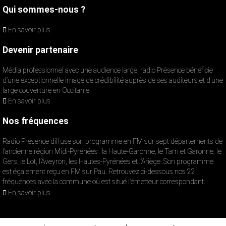
Qui sommes-nous ?
En savoir plus
Devenir partenaire
Média professionnel avec une audience large, radio Présence bénéficie
d’une exceptionnelle image de crédibilité auprès de ses auditeurs et d’une
large couverture en Occitanie.
En savoir plus
Nos fréquences
Radio Présence diffuse son programme en FM sur sept départements de
l’ancienne région Midi-Pyrénées : la Haute-Garonne, le Tarn et Garonne, le
Gers, le Lot, l’Aveyron, les Hautes-Pyrénées et l’Ariège. Son programme
est également reçu en FM sur Pau. Retrouvez ci-dessous nos 22
fréquences avec la commune où est situé l’émetteur correspondant.
En savoir plus