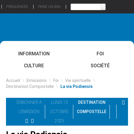
FRÉQUENCES
FAIRE UN DON
INFORMATION
FOI
CULTURE
SOCIÉTÉ
Accueil
\
Emissions
\
Foi
\
Vie spirituelle
\
Destination Compostelle
\
La via Podiensis
S'ABONNER À
LUNDI 13
DESTINATION
L'ÉMISSION
OCTOBRE
COMPOSTELLE
2025