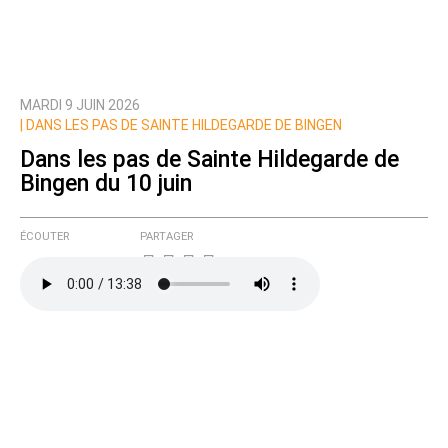
MARDI 9 JUIN 2026
Prévenez-moi de tous les nouveaux commentaires
|
DANS LES PAS DE SAINTE HILDEGARDE DE BINGEN
de cette discussion par email
Dans les pas de Sainte Hildegarde de
Bingen du 10 juin
ÉCOUTER
PARTAGER