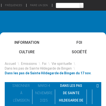
FRÉQUENCES
FAIRE UN DON
INFORMATION
FOI
CULTURE
SOCIÉTÉ
Accueil
\
Emissions
\
Foi
\
Vie spirituelle
\
Dans les pas de Sainte Hildegarde de Bingen
\
Dans les pas de Sainte Hildegarde de Bingen du 17 nov.
S'ABONNER
MARDI 4
DANS LES PAS
À
NOVEMBRE
DE SAINTE
L'ÉMISSION
2025
HILDEGARDE DE