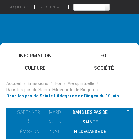
FRÉQUENCES
FAIRE UN DON
INFORMATION
FOI
CULTURE
SOCIÉTÉ
Accueil
\
Emissions
\
Foi
\
Vie spirituelle
\
Dans les pas de Sainte Hildegarde de Bingen
\
Dans les pas de Sainte Hildegarde de Bingen du 10 juin
S'ABONNER
MARDI
DANS LES PAS DE
À
9 JUIN
SAINTE
L'ÉMISSION
2026
HILDEGARDE DE