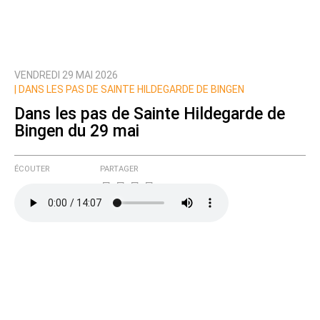
VENDREDI 29 MAI 2026
Prévenez-moi de tous les nouveaux commentaires
|
DANS LES PAS DE SAINTE HILDEGARDE DE BINGEN
de cette discussion par email
Dans les pas de Sainte Hildegarde de
Bingen du 29 mai
ÉCOUTER
PARTAGER