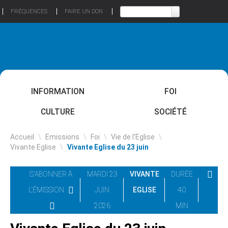
FRÉQUENCES
FAIRE UN DON
INFORMATION
FOI
CULTURE
SOCIÉTÉ
Accueil
\
Emissions
\
Foi
\
Vie de l’Eglise
\
Vivante Eglise
\
Vivante Eglise du 23 juin
S'ABONNER À
MARDI 23
VIVANTE
DURÉE
L'ÉMISSION
JUIN
EGLISE
40
2026
MIN