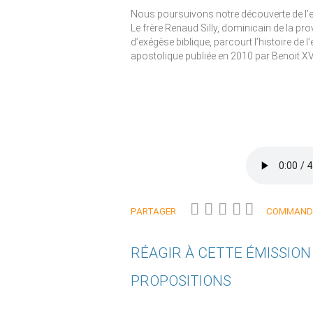
Nous poursuivons notre découverte de l’exé
Le frère Renaud Silly, dominicain de la pr
d’exégèse biblique, parcourt l’histoire de l
apostolique publiée en 2010 par Benoit XV
PARTAGER
COMMANDE
RÉAGIR À CETTE ÉMISSIO
PROPOSITIONS
Qui êtes-vous ?