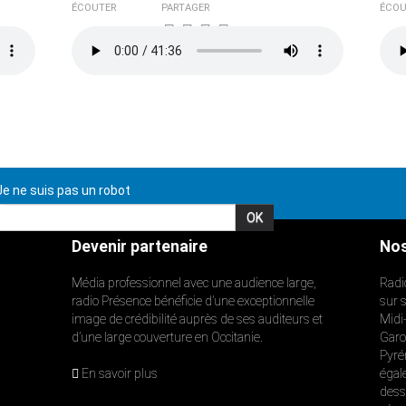
ÉCOUTER
PARTAGER
ÉCOU
e ne suis pas un robot
Devenir partenaire
Nos
Média professionnel avec une audience large,
Radi
radio Présence bénéficie d’une exceptionnelle
sur 
image de crédibilité auprès de ses auditeurs et
Midi
d’une large couverture en Occitanie.
Garon
Pyré
En savoir plus
égal
dess