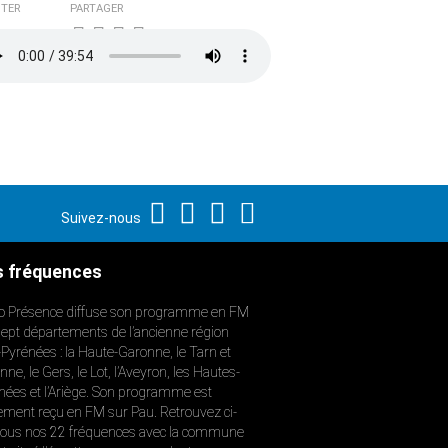
TER
PARTAGER
Suivez-nous
 fréquences
o Présence diffuse son programme en FM
sept départements de l’ancienne région
-Pyrénées : la Haute-Garonne, le Tarn et
ne, le Gers, le Lot, l’Aveyron, les Hautes-
nées et l’Ariège. Son programme est
ement reçu en FM sur Pau. Retrouvez ci-
ous nos 22 fréquences avec la commune