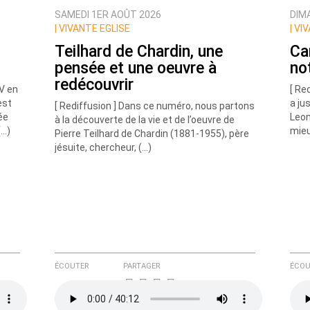
SAMEDI 1ER AOÛT 2026
DIM
|
VIVANTE EGLISE
|
VIV
Teilhard de Chardin, une
Ca
pensée et une oeuvre à
no
redécouvrir
IV en
[ Re
est
a ju
[ Rediffusion ] Dans ce numéro, nous partons
ée
Leon
à la découverte de la vie et de l’oeuvre de
(…)
mieu
Pierre Teilhard de Chardin (1881-1955), père
e ici
jésuite, chercheur, (…)
ÉCOUTER
PARTAGER
ÉCOU