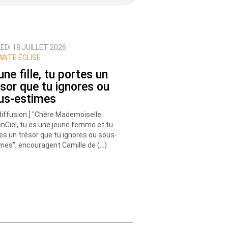
DI 18 JUILLET 2026
ANTE EGLISE
ne fille, tu portes un
ésor que tu ignores ou
us-estimes
diffusion ] "Chère Mademoiselle
nCiel, tu es une jeune femme et tu
es un trésor que tu ignores ou sous-
mes", encouragent Camille de (…)