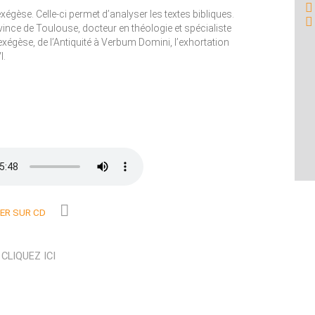
gèse. Celle-ci permet d’analyser les textes bibliques.
ovince de Toulouse, docteur en théologie et spécialiste
’exégèse, de l’Antiquité à Verbum Domini, l’exhortation
I.
R SUR CD
N
CLIQUEZ ICI