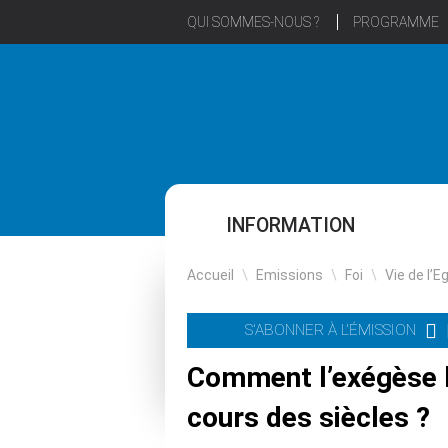
QUI SOMMES-NOUS ?
PROGRAMME
INFORMATION
Accueil
\
Emissions
\
Foi
\
Vie de l’E
S'ABONNER À L'ÉMISSION
Comment l’exégèse bi
cours des siècles ?