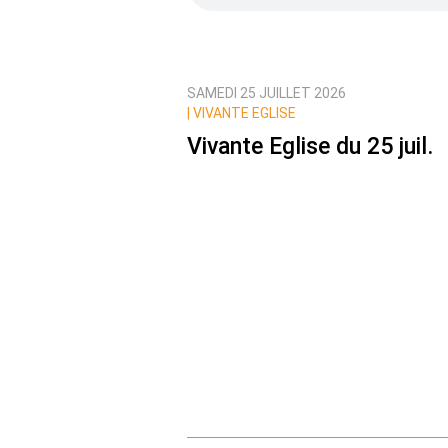
SAMEDI 25 JUILLET 2026
Prévenez-moi de tous les nouvea
|
VIVANTE EGLISE
Vivante Eglise du 25 juil.