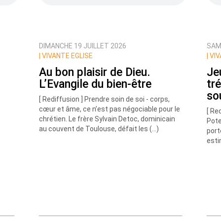
DIMANCHE 19 JUILLET 2026
SAME
ux commentaires de cette discussion par email
|
VIVANTE EGLISE
|
VIV
Au bon plaisir de Dieu.
Jeu
L’Evangile du bien-être
tr
so
[ Rediffusion ] Prendre soin de soi - corps,
cœur et âme, ce n’est pas négociable pour le
[ Re
chrétien. Le frère Sylvain Detoc, dominicain
Pote
au couvent de Toulouse, défait les (…)
port
esti