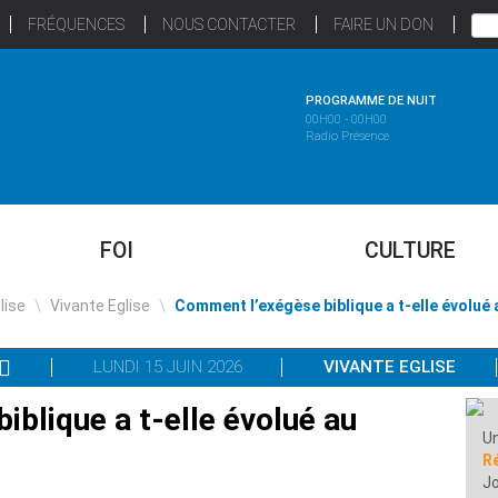
FRÉQUENCES
NOUS CONTACTER
FAIRE UN DON
PROGRAMME DE NUIT
00H00 - 00H00
Radio Présence
FOI
CULTURE
glise
\
Vivante Eglise
\
Comment l’exégèse biblique a t-elle évolué 
LUNDI 15 JUIN 2026
VIVANTE EGLISE
blique a t-elle évolué au
Un
R
Jo