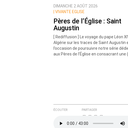
DIMANCHE 2 AOÛT 2026
Nom
|
VIVANTE EGLISE
Pères de l’Église : Saint
Augustin
Courriel (non publié)
[ Rediffusion ] Le voyage du pape Léon X
Algérie sur les traces de Saint Augustin 
l’occasion de poursuivre notre série dédi
aux Pères de l’Église en consacrant une 
Ajoutez votre commentair
Texte de votre message
ÉCOUTER
PARTAGER