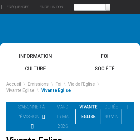
FRÉQUENCES
FAIRE UN DON
INFORMATION
FOI
CULTURE
SOCIÉTÉ
Accueil
\
Emissions
\
Foi
\
Vie de l’Eglise
\
Vivante Eglise
\
Vivante Eglise
S'ABONNER À
MARDI
VIVANTE
DURÉE
L'ÉMISSION
19 MAI
EGLISE
40 MIN
2026