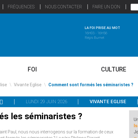
FRÉQUENCES
NOUS CONTACTER
FAIRE UN DON
LA FOI PRISE AU MOT
16H03 - 16H56
Régis Burnet
FOI
CULTURE
glise
\
Vivante Eglise
\
Comment sont formés les séminaristes ?
LUNDI 29 JUIN 2026
VIVANTE EGLISE
s les séminaristes ?
Un
Is
t saint Paul, nous nous interrogeons sur la formation de ceux
Jo