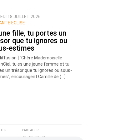
DI 18 JUILLET 2026
ANTE EGLISE
ne fille, tu portes un
ésor que tu ignores ou
us-estimes
diffusion ] "Chère Mademoiselle
nCiel, tu es une jeune femme et tu
es un trésor que tu ignores ou sous-
mes", encouragent Camille de (…)
TER
PARTAGER