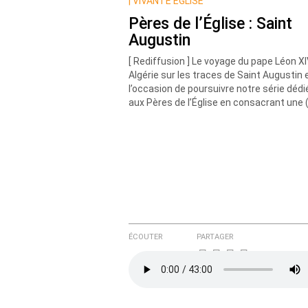
Nom
|
VIVANTE EGLISE
Pères de l’Église : Saint
Augustin
Courriel (non publié)
[ Rediffusion ] Le voyage du pape Léon X
Algérie sur les traces de Saint Augustin 
l’occasion de poursuivre notre série dédi
aux Pères de l’Église en consacrant une 
Ajoutez votre commentair
Texte de votre message
ÉCOUTER
PARTAGER