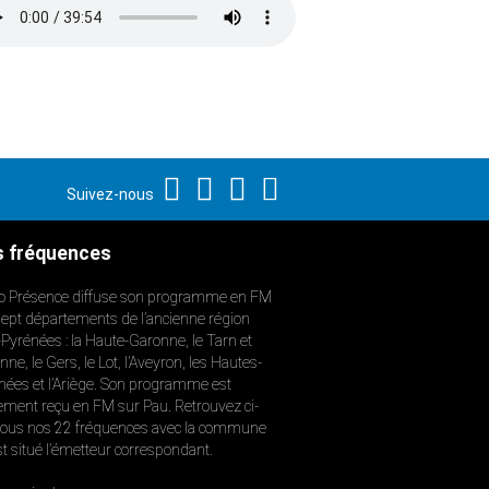
Suivez-nous
 fréquences
o Présence diffuse son programme en FM
sept départements de l’ancienne région
-Pyrénées : la Haute-Garonne, le Tarn et
ne, le Gers, le Lot, l’Aveyron, les Hautes-
nées et l’Ariège. Son programme est
ement reçu en FM sur Pau. Retrouvez ci-
ous nos 22 fréquences avec la commune
st situé l’émetteur correspondant.