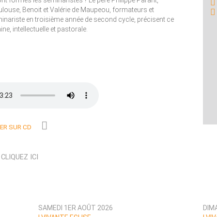
ont formés les séminaristes ? Le père Philippe Parant,
ulouse, Benoit et Valérie de Maupeou, formateurs et
nariste en troisième année de second cycle, précisent ce
ne, intellectuelle et pastorale.
R SUR CD
N
CLIQUEZ ICI
SAMEDI 1ER AOÛT 2026
DIM