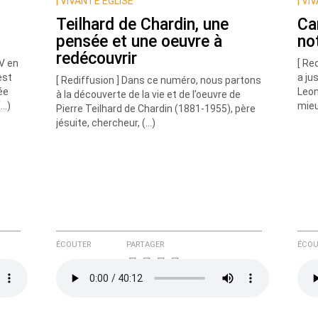
|
VIVANTE EGLISE
|
VIV
Teilhard de Chardin, une
Ca
pensée et une oeuvre à
no
redécouvrir
IV en
[ Re
est
a ju
[ Rediffusion ] Dans ce numéro, nous partons
ée
Leon
à la découverte de la vie et de l’oeuvre de
(…)
mieu
Pierre Teilhard de Chardin (1881-1955), père
e ici
jésuite, chercheur, (…)
ÉCOUTER
PARTAGER
ÉCOU