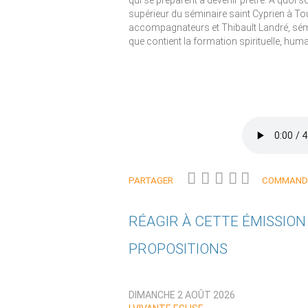
qui se préparent à devenir prêtre. A quoi s
supérieur du séminaire saint Cyprien à To
accompagnateurs et Thibault Landré, sémi
que contient la formation spirituelle, humai
PARTAGER
COMMANDE
RÉAGIR À CETTE ÉMISSIO
PROPOSITIONS
Qui êtes-vous ?
DIMANCHE 2 AOÛT 2026