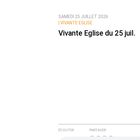
SAMEDI 25 JUILLET 2026
Prévenez-moi de tous les nouvea
|
VIVANTE EGLISE
Vivante Eglise du 25 juil.
ÉCOUTER
PARTAGER