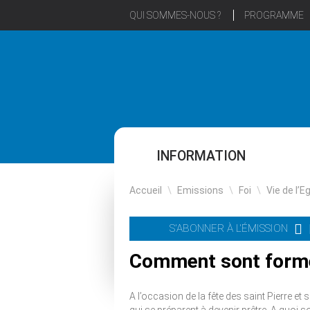
QUI SOMMES-NOUS ?
PROGRAMME
INFORMATION
Accueil
\
Emissions
\
Foi
\
Vie de l’E
S'ABONNER À L'ÉMISSION
Comment sont formé
A l’occasion de la fête des saint Pierre e