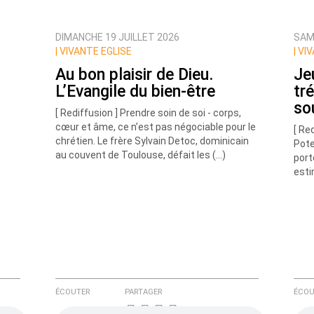
DIMANCHE 19 JUILLET 2026
SAME
ux commentaires de cette discussion par email
|
VIVANTE EGLISE
|
VIV
Au bon plaisir de Dieu.
Jeu
L’Evangile du bien-être
tr
so
[ Rediffusion ] Prendre soin de soi - corps,
cœur et âme, ce n’est pas négociable pour le
[ Re
chrétien. Le frère Sylvain Detoc, dominicain
Pote
au couvent de Toulouse, défait les (…)
port
esti
ÉCOUTER
PARTAGER
ÉCOU