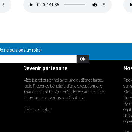
e ne suis pas un robot
Devenir partenaire
Nos
Média professionnel avec une audience large,
Radi
radio Présence bénéficie d’une exceptionnelle
sur 
image de crédibilité auprès de ses auditeurs et
Midi
d’une large couverture en Occitanie.
Garon
Pyré
En savoir plus
égal
dess
où e