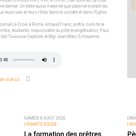
titulé Christus vivit ("Il vit, le Christ") fait suite au Synode
 dernier. Un texte aussi fraternel que paternel invitant les
 leurs vies et leurs rôles dans la société et dans l’Eglise.
rnal La Croix à Rome, Arnaud Franc, prêtre, curé de la
ombe, étudiante, responsable du pôle évangélisation, Paul,
ersité Toulouse Capitole, et Mgr Jean-Marc Echeyenne,
R SUR CD
SAMEDI 8 AOÛT 2026
DIM
|
VIVANTE EGLISE
|
VIV
La formation des prêtres
Pèr