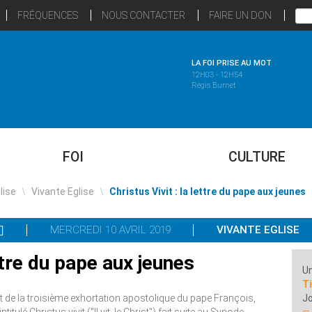
FRÉQUENCES
NOUS CONTACTER
FAIRE UN DON
LA FOI PRISE AU MOT
12H03 - 12H54
Régis Burnet
FOI
CULTURE
glise
\
Vivante Eglise
\
Christus Vivit : la lettre du pape aux jeunes
MERCREDI 10 AVRIL 2019
VIVANTE EGLISE
ettre du pape aux jeunes
Un
T
s’agit de la troisième exhortation apostolique du pape François,
Jo