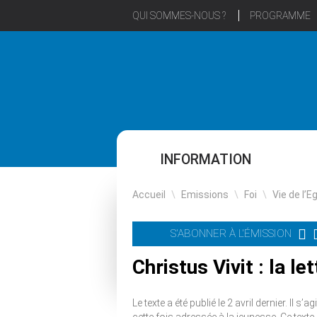
QUI SOMMES-NOUS ?
PROGRAMME
INFORMATION
Accueil
\
Emissions
\
Foi
\
Vie de l’E
S'ABONNER À L'ÉMISSION
Christus Vivit : la l
Le texte a été publié le 2 avril dernier. Il 