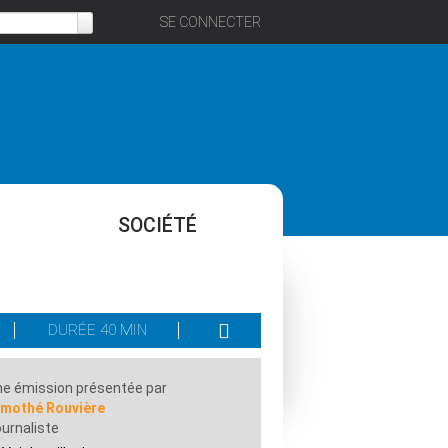
SE CONNECTER
SOCIÉTÉ
DURÉE 40 MIN
e émission présentée par
imothé Rouvière
urnaliste