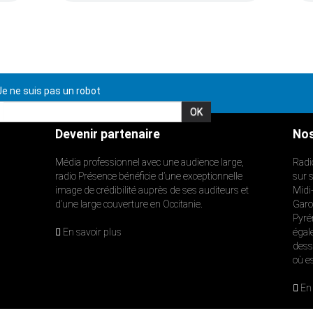
e ne suis pas un robot
Devenir partenaire
Nos
Média professionnel avec une audience large,
Radi
radio Présence bénéficie d’une exceptionnelle
sur 
image de crédibilité auprès de ses auditeurs et
Midi
d’une large couverture en Occitanie.
Garon
Pyré
En savoir plus
égal
dess
où e
En 