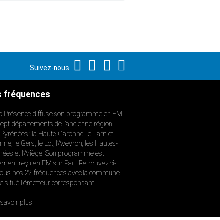
Suivez-nous
 fréquences
o Présence diffuse son programme en FM
sept départements de l’ancienne région
-Pyrénées : la Haute-Garonne, le Tarn et
ne, le Gers, le Lot, l’Aveyron, les Hautes-
nées et l’Ariège. Son programme est
ement reçu en FM sur Pau. Retrouvez ci-
ous nos 22 fréquences avec la commune
st situé l’émetteur correspondant.
savoir plus