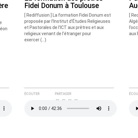
ère
Fidei Donum à Toulouse
Au
[ Rediffusion ] La formation Fidei Donum est
[ Re
proposée par l’Institut d’Études Religieuses
Algé
e
et Pastorales de l’ICT aux prêtres et aux
l’oc
Léon
religieux venant de l’étranger pour
aux 
exercer (…)
ÉCOUTER
PARTAGER
ÉCOU