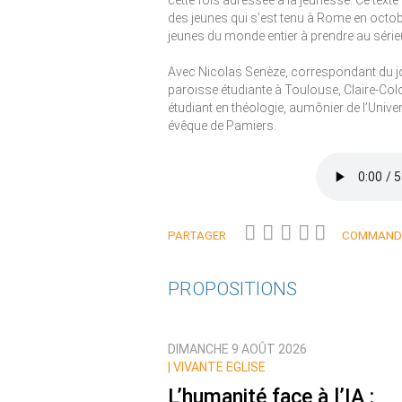
cette fois adressée à la jeunesse. Ce texte in
des jeunes qui s’est tenu à Rome en octobre
jeunes du monde entier à prendre au sérieux
Avec Nicolas Senèze, correspondant du jou
paroisse étudiante à Toulouse, Claire-Col
étudiant en théologie, aumônier de l’Univ
évêque de Pamiers.
PARTAGER
COMMANDE
PROPOSITIONS
DIMANCHE 9 AOÛT 2026
|
VIVANTE EGLISE
L’humanité face à l’IA :