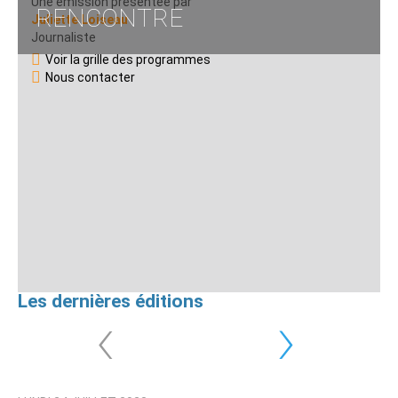
Une émission présentée par
RENCONTRE
Juliette Loiseau
Journaliste
Voir la grille des programmes
Nous contacter
Les dernières éditions
‹
›