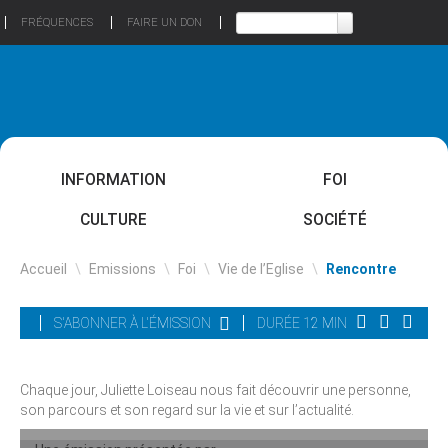
FRÉQUENCES
FAIRE UN DON
INFORMATION
FOI
CULTURE
SOCIÉTÉ
Accueil
\
Emissions
\
Foi
\
Vie de l’Eglise
\
Rencontre
S'ABONNER À L'ÉMISSION
DURÉE 12 MIN
Chaque jour, Juliette Loiseau nous fait découvrir une personne,
son parcours et son regard sur la vie et sur l’actualité.