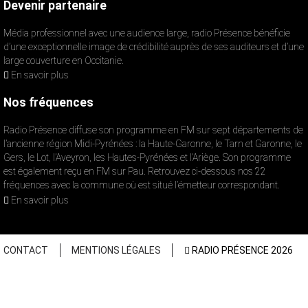
Devenir partenaire
Média professionnel avec une audience large, radio Présence bénéficie
d’une exceptionnelle image de crédibilité auprès de ses auditeurs et d’une
large couverture en Occitanie.
En savoir plus
Nos fréquences
Radio Présence diffuse son programme en FM sur sept départements de
l’ancienne région Midi-Pyrénées : la Haute-Garonne, le Tarn et Garonne, le
Gers, le Lot, l’Aveyron, les Hautes-Pyrénées et l’Ariège. Son programme
est également reçu en FM sur Pau. Retrouvez ci-dessous nos 22
fréquences avec la commune où est situé l’émetteur correspondant.
En savoir plus
CONTACT
MENTIONS LÉGALES
RADIO PRÉSENCE 2026