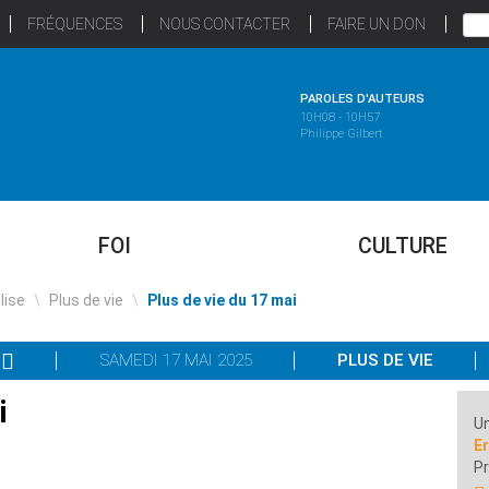
FRÉQUENCES
NOUS CONTACTER
FAIRE UN DON
PAROLES D'AUTEURS
10H08 - 10H57
Philippe Gilbert
FOI
CULTURE
glise
\
Plus de vie
\
Plus de vie du 17 mai
SAMEDI 17 MAI 2025
PLUS DE VIE
i
Un
Er
P