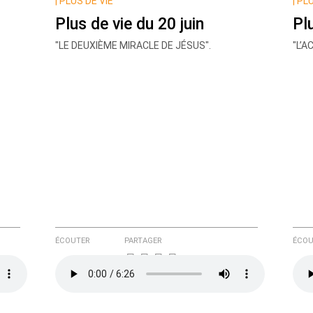
|
PLUS DE VIE
|
PLU
Plus de vie du 20 juin
Pl
"LE DEUXIÈME MIRACLE DE JÉSUS".
"L’
e ici
ÉCOUTER
PARTAGER
ÉCOU