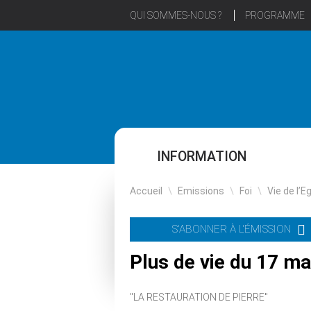
QUI SOMMES-NOUS ?
PROGRAMME
INFORMATION
Accueil
\
Emissions
\
Foi
\
Vie de l’E
S'ABONNER À L'ÉMISSION
Plus de vie du 17 ma
"LA RESTAURATION DE PIERRE"