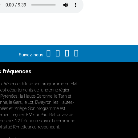
Suivez-nous
 fréquences
o Présence diffuse son programme en FM
sept départements de l’ancienne région
-Pyrénées : la Haute-Garonne, le Tarn et
ne, le Gers, le Lot, l’Aveyron, les Hautes-
nées et l’Ariège. Son programme est
ement reçu en FM sur Pau. Retrouvez ci-
ous nos 22 fréquences avec la commune
st situé l’émetteur correspondant.