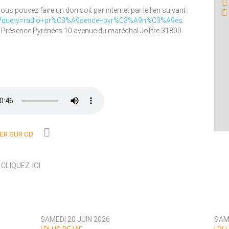
s pouvez faire un don soit par internet par le lien suivant :
che?query=radio+pr%C3%A9sence+pyr%C3%A9n%C3%A9es
o Présence Pyrénées 10 avenue du maréchal Joffre 31800
R SUR CD
N
CLIQUEZ ICI
SAMEDI 20 JUIN 2026
SAME