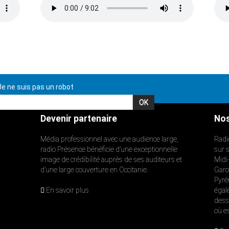
e ne suis pas un robot
Devenir partenaire
Nos
Média professionnel avec une audience large,
Radi
radio Présence bénéficie d’une exceptionnelle
sur 
image de crédibilité auprès de ses auditeurs et
Midi
d’une large couverture en Occitanie.
Garon
Pyré
En savoir plus
égal
dess
où e