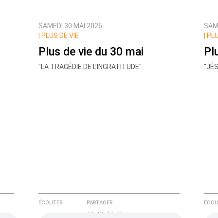
SAMEDI 30 MAI 2026
SAM
ux commentaires de cette discussion par email
|
PLUS DE VIE
|
PLU
Plus de vie du 30 mai
Pl
"LA TRAGÉDIE DE L’INGRATITUDE".
"JÉ
ÉCOUTER
PARTAGER
ÉCOU