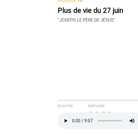
Nom
|
PLUS DE VIE
Plus de vie du 27 juin
"JOSEPH, LE PÈRE DE JÉSUS".
Courriel (non publié)
Ajoutez votre commentair
Texte de votre message
ÉCOUTER
PARTAGER