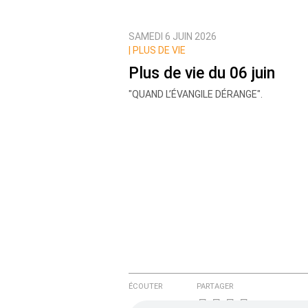
SAMEDI 6 JUIN 2026
Prévenez-moi de tous les nouvea
|
PLUS DE VIE
Plus de vie du 06 juin
"QUAND L’ÉVANGILE DÉRANGE".
ÉCOUTER
PARTAGER