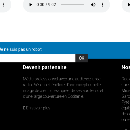
e ne suis pas un robot
Devenir partenaire
Nos
Média professionnel avec une audience large,
Radi
radio Présence bénéficie d’une exceptionnelle
sur 
image de crédibilité auprès de ses auditeurs et
Midi
d’une large couverture en Occitanie.
Garon
Pyré
En savoir plus
égal
dess
où e