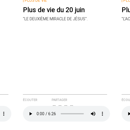
|
PLUS DE VIE
|
PLU
Plus de vie du 20 juin
Pl
"LE DEUXIÈME MIRACLE DE JÉSUS".
"L’
e ici
ÉCOUTER
PARTAGER
ÉCOU