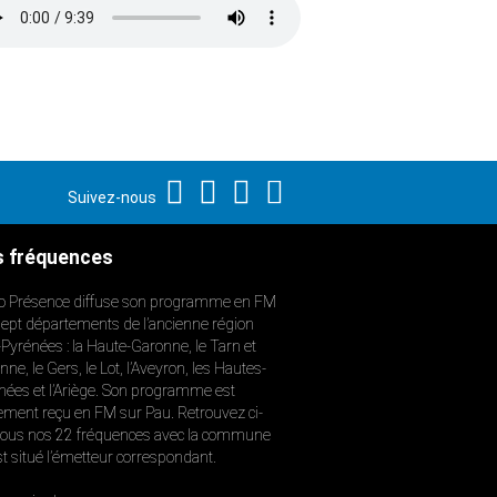
Suivez-nous
 fréquences
o Présence diffuse son programme en FM
sept départements de l’ancienne région
-Pyrénées : la Haute-Garonne, le Tarn et
ne, le Gers, le Lot, l’Aveyron, les Hautes-
nées et l’Ariège. Son programme est
ement reçu en FM sur Pau. Retrouvez ci-
ous nos 22 fréquences avec la commune
st situé l’émetteur correspondant.