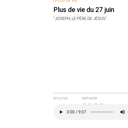
Nom
|
PLUS DE VIE
Plus de vie du 27 juin
"JOSEPH, LE PÈRE DE JÉSUS".
Courriel (non publié)
Ajoutez votre commentair
Texte de votre message
ÉCOUTER
PARTAGER