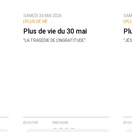
SAMEDI 30 MAI 2026
SAM
ux commentaires de cette discussion par email
|
PLUS DE VIE
|
PLU
Plus de vie du 30 mai
Pl
"LA TRAGÉDIE DE L’INGRATITUDE".
"JÉ
ÉCOUTER
PARTAGER
ÉCOU