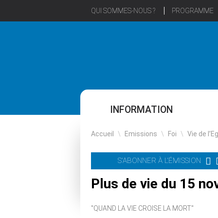
QUI SOMMES-NOUS ?
PROGRAMME
INFORMATION
Accueil
\
Emissions
\
Foi
\
Vie de l’E
S'ABONNER À L'ÉMISSION
Plus de vie du 15 nov
"QUAND LA VIE CROISE LA MORT"