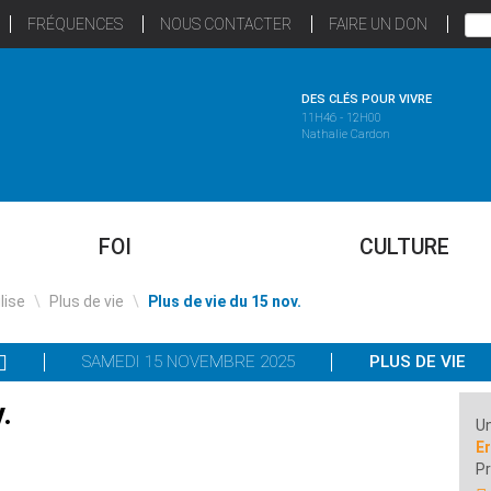
FRÉQUENCES
NOUS CONTACTER
FAIRE UN DON
DES CLÉS POUR VIVRE
11H46 - 12H00
Nathalie Cardon
FOI
CULTURE
glise
\
Plus de vie
\
Plus de vie du 15 nov.
SAMEDI 15 NOVEMBRE 2025
PLUS DE VIE
.
Un
Er
P