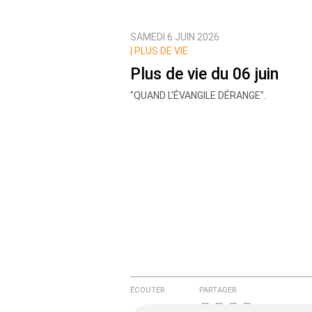
SAMEDI 6 JUIN 2026
Prévenez-moi de tous les nouvea
|
PLUS DE VIE
Plus de vie du 06 juin
"QUAND L’ÉVANGILE DÉRANGE".
ÉCOUTER
PARTAGER