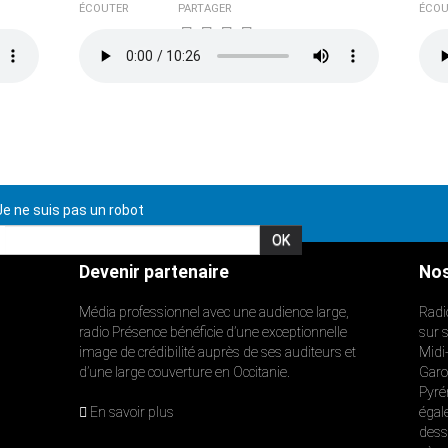
ÉCOUTER
PARTAGER
ÉCOU
e ne suis pas un robot
Devenir partenaire
Nos
Média professionnel avec une audience large,
Radi
radio Présence bénéficie d’une exceptionnelle
sur 
image de crédibilité auprès de ses auditeurs et
Midi
d’une large couverture en Occitanie.
Garon
Pyré
En savoir plus
égal
dess