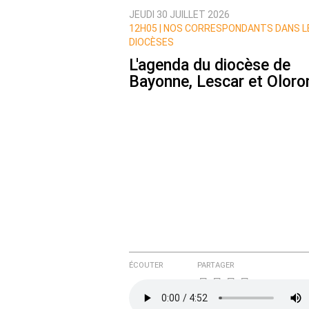
JEUDI 30 JUILLET 2026
Nom
12H05 |
NOS CORRESPONDANTS DANS L
DIOCÈSES
L'agenda du diocèse de
Bayonne, Lescar et Oloro
Courriel (non publié)
Ajoutez votre commentair
Texte de votre message
ÉCOUTER
PARTAGER