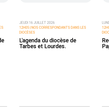
JEUDI 16 JUILLET 2026
LUND
ux commentaires de cette discussion par email
ES
12H05 |
NOS CORRESPONDANTS DANS LES
12H0
DIOCÈSES
DIO
de
L'agenda du diocèse de
Re
Tarbes et Lourdes.
Pa