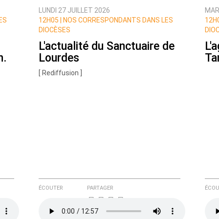
LUNDI 27 JUILLET 2026
MARD
ES
12H05 |
NOS CORRESPONDANTS DANS LES
12H0
DIOCÈSES
DIO
L'actualité du Sanctuaire de
L'
n.
Lourdes
Ta
[ Rediffusion ]
e ici
ÉCOUTER
PARTAGER
ÉCOU