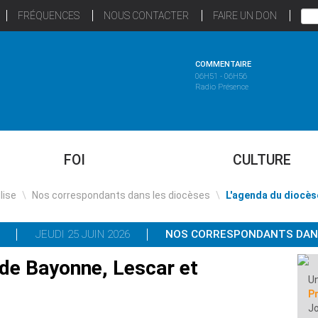
FRÉQUENCES
NOUS CONTACTER
FAIRE UN DON
COMMENTAIRE
06H51 - 06H56
Radio Présence
FOI
CULTURE
glise
\
Nos correspondants dans les diocèses
\
L'agenda du diocès
JEUDI 25 JUIN 2026
NOS CORRESPONDANTS DANS
 de Bayonne, Lescar et
Un
P
Jo