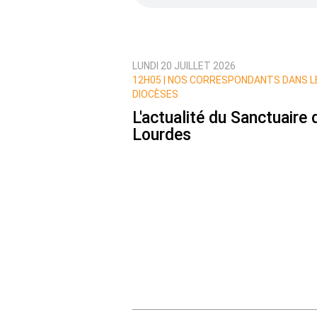
LUNDI 20 JUILLET 2026
Prévenez-moi de tous les nouvea
12H05 |
NOS CORRESPONDANTS DANS L
DIOCÈSES
L'actualité du Sanctuaire 
Lourdes