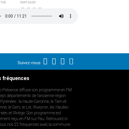
TER
PARTAGER
Suivez-nous
 fréquences
o Présence diffuse son programme en FM
sept départements de l’ancienne région
-Pyrénées : la Haute-Garonne, le Tarn et
ne, le Gers, le Lot, l’Aveyron, les Hautes-
nées et l’Ariège. Son programme est
ement reçu en FM sur Pau. Retrouvez ci-
ous nos 22 fréquences avec la commune