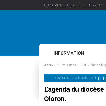
QUI SOMMES-NOUS ?
PROGRAMME
INFORMATION
Accueil
\
Emissions
\
Foi
\
Vie de l’E
S'ABONNER À L'ÉMISSION
L'agenda du diocèse
Oloron.