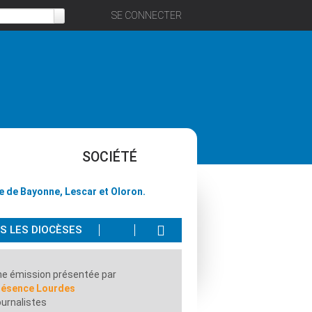
SE CONNECTER
SOCIÉTÉ
e de Bayonne, Lescar et Oloron.
 LES DIOCÈSES
e émission présentée par
résence Lourdes
urnalistes