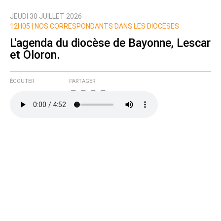
JEUDI 30 JUILLET 2026
Nom
12H05 |
NOS CORRESPONDANTS DANS LES DIOCÈSES
L'agenda du diocèse de Bayonne, Lescar
et Oloron.
Courriel (non publié)
ÉCOUTER
PARTAGER
Ajoutez votre commentaire ici
Texte de votre message