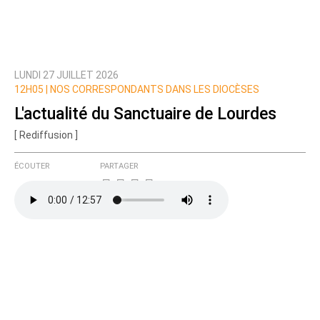
LUNDI 27 JUILLET 2026
Prévenez-moi de tous les nouveaux commentaires
12H05 |
NOS CORRESPONDANTS DANS LES DIOCÈSES
de cette discussion par email
L'actualité du Sanctuaire de Lourdes
[ Rediffusion ]
ÉCOUTER
PARTAGER