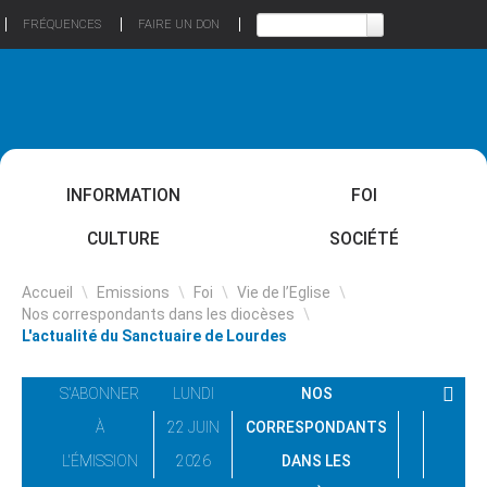
FRÉQUENCES
FAIRE UN DON
INFORMATION
FOI
CULTURE
SOCIÉTÉ
Accueil
\
Emissions
\
Foi
\
Vie de l’Eglise
\
Nos correspondants dans les diocèses
\
L'actualité du Sanctuaire de Lourdes
S'ABONNER
LUNDI
NOS
À
22 JUIN
CORRESPONDANTS
L'ÉMISSION
2026
DANS LES