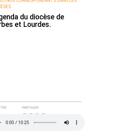
5 |
NOS CORRESPONDANTS DANS LES
CÈSES
agenda du diocèse de
rbes et Lourdes.
TER
PARTAGER