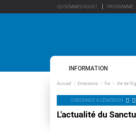
QUI SOMMES-NOUS ?
PROGRAMME
INFORMATION
Accueil
\
Emissions
\
Foi
\
Vie de l’E
S'ABONNER À L'ÉMISSION
L'actualité du Sanct