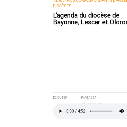
Nom
12H05 |
NOS CORRESPONDANTS DANS L
DIOCÈSES
L'agenda du diocèse de
Bayonne, Lescar et Oloro
Courriel (non publié)
Ajoutez votre commentair
Texte de votre message
ÉCOUTER
PARTAGER