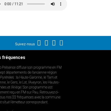
Suivez-nous
 fréquences
o Présence diffuse son programme en FM
sept départements de l’ancienne région
-Pyrénées : la Haute-Garonne, le Tarn et
ne, le Gers, le Lot, l’Aveyron, les Hautes-
nées et l’Ariège. Son programme est
ement reçu en FM sur Pau. Retrouvez ci-
ous nos 22 fréquences avec la commune
st situé l’émetteur correspondant.