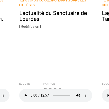
ES
12H05 |
NOS CORRESPONDANTS DANS LES
12H0
DIOCÈSES
DIO
L'actualité du Sanctuaire de
L'
n.
Lourdes
Ta
[ Rediffusion ]
e ici
ÉCOUTER
PARTAGER
ÉCOU