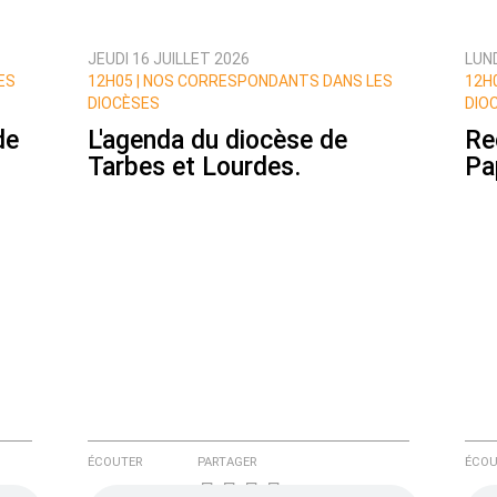
JEUDI 16 JUILLET 2026
LUND
ux commentaires de cette discussion par email
ES
12H05 |
NOS CORRESPONDANTS DANS LES
12H0
DIOCÈSES
DIO
de
L'agenda du diocèse de
Re
Tarbes et Lourdes.
Pa
ÉCOUTER
PARTAGER
ÉCOU