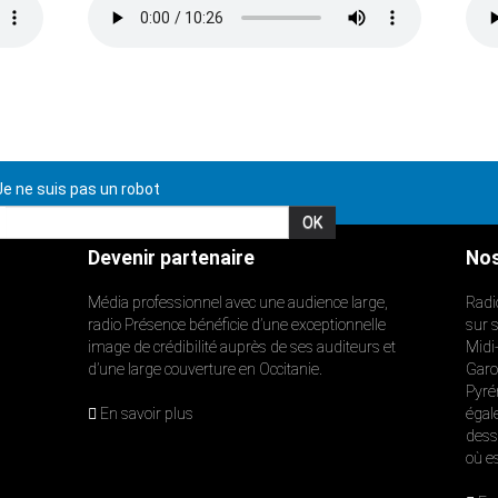
e ne suis pas un robot
Devenir partenaire
Nos
Média professionnel avec une audience large,
Radi
radio Présence bénéficie d’une exceptionnelle
sur 
image de crédibilité auprès de ses auditeurs et
Midi
d’une large couverture en Occitanie.
Garon
Pyré
En savoir plus
égal
dess
où e