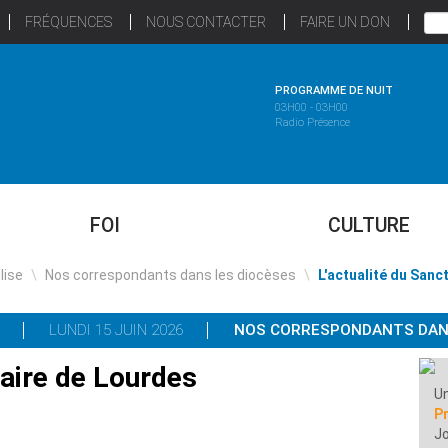
FRÉQUENCES
NOUS CONTACTER
FAIRE UN DON
PROGRAMME DE NUIT
03H00 - 03H00
Radio Présence
FOI
CULTURE
glise
\
Nos correspondants dans les diocèses
\
L'actualité du Sanc
LUNDI 15 JUIN 2026
NOS CORRESPONDANTS DANS
uaire de Lourdes
Un
P
Jo