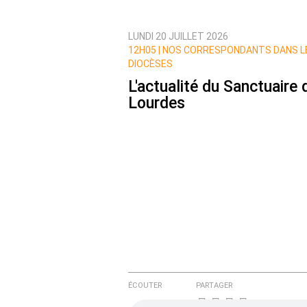
LUNDI 20 JUILLET 2026
Prévenez-moi de tous les nouvea
12H05 |
NOS CORRESPONDANTS DANS L
DIOCÈSES
L'actualité du Sanctuaire 
Lourdes
ÉCOUTER
PARTAGER