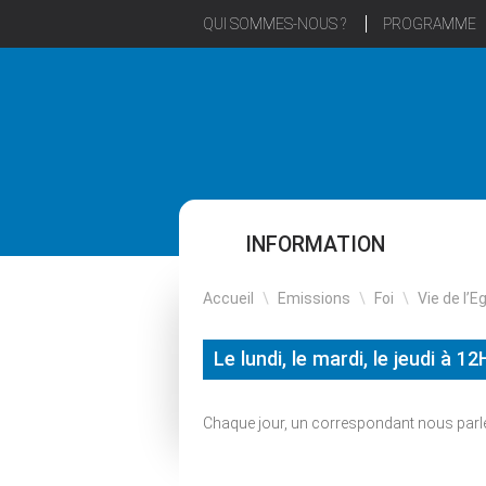
QUI SOMMES-NOUS ?
PROGRAMME
INFORMATION
Accueil
\
Emissions
\
Foi
\
Vie de l’E
Le lundi, le mardi, le jeudi à 1
Chaque jour, un correspondant nous parle 