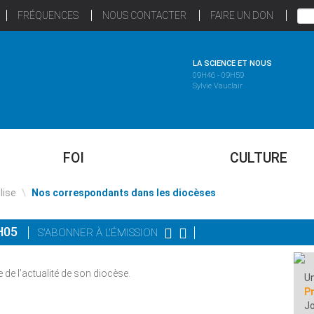
FRÉQUENCES
NOUS CONTACTER
FAIRE UN DON
LA SCIENCE ET NOUS
09H46 - 09H59
Sylvie Vauclair
FOI
CULTURE
glise
\
Nos correspondants dans les diocèses
2H05
S'ABONNER À L'ÉMISSION
de l’actualité de son diocèse.
Un
P
Jo