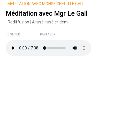
Nom
|
MÉDITATION AVEC MONSEIGNEUR LE GALL
Méditation avec Mgr Le Gall
[ Rediffusion ] A rusé, rusé et demi
Courriel (non publié)
ÉCOUTER
PARTAGER
Ajoutez votre commentaire ici
Texte de votre message