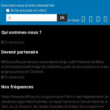
Inscrivez-vous à notre newsletter
Je ne suis pas un robot
@
Suivez-nous
Qui sommes-nous ?
En savoir plus
Devenir partenaire
Média professionnel avec une audience large, radio Présence bénéficie
d’une exceptionnelle image de crédibilité auprès de ses auditeurs et d’une
large couverture en Occitanie.
En savoir plus
Nos fréquences
Radio Présence diffuse son programme en FM sur sept départements de
l’ancienne région Midi-Pyrénées : la Haute-Garonne, le Tarn et Garonne, le
Gers, le Lot, l’Aveyron, les Hautes-Pyrénées et l’Ariège. Son programme