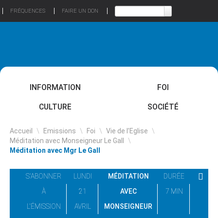
FRÉQUENCES
FAIRE UN DON
INFORMATION
FOI
CULTURE
SOCIÉTÉ
Accueil
\
Emissions
\
Foi
\
Vie de l’Eglise
\
Méditation avec Monseigneur Le Gall
\
Méditation avec Mgr Le Gall
S'ABONNER
LUNDI
MÉDITATION
DURÉE
À
21
AVEC
7 MIN
L'ÉMISSION
AVRIL
MONSEIGNEUR