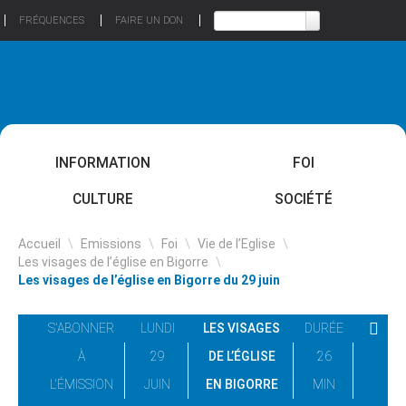
FRÉQUENCES
FAIRE UN DON
INFORMATION
FOI
CULTURE
SOCIÉTÉ
Accueil
\
Emissions
\
Foi
\
Vie de l’Eglise
\
Les visages de l’église en Bigorre
\
Les visages de l’église en Bigorre du 29 juin
S'ABONNER
LUNDI
LES VISAGES
DURÉE
À
29
DE L’ÉGLISE
26
L'ÉMISSION
JUIN
EN BIGORRE
MIN