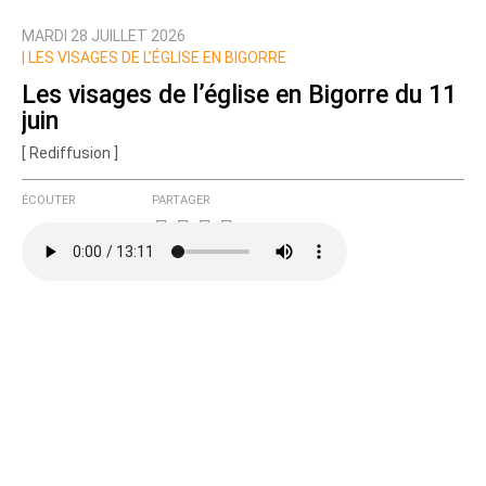
MARDI 28 JUILLET 2026
Nom
|
LES VISAGES DE L’ÉGLISE EN BIGORRE
Les visages de l’église en Bigorre du 11
juin
Courriel (non publié)
[ Rediffusion ]
ÉCOUTER
PARTAGER
Ajoutez votre commentaire ici
Texte de votre message