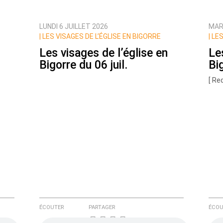
LUNDI 6 JUILLET 2026
MARD
ux commentaires de cette discussion par email
|
LES VISAGES DE L’ÉGLISE EN BIGORRE
|
LES
Les visages de l’église en
Le
Bigorre du 06 juil.
Bi
[ Re
ÉCOUTER
PARTAGER
ÉCOU