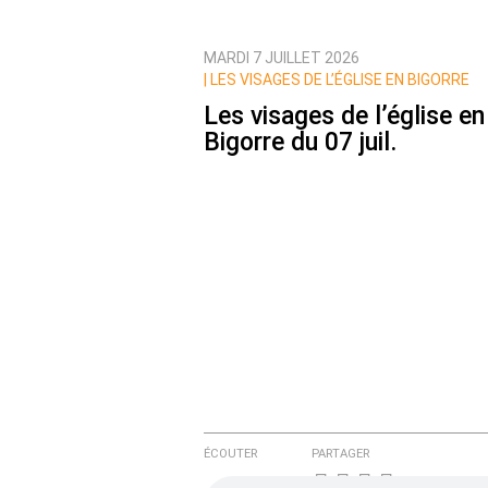
MARDI 7 JUILLET 2026
Prévenez-moi de tous les nouvea
|
LES VISAGES DE L’ÉGLISE EN BIGORRE
Les visages de l’église en
Bigorre du 07 juil.
ÉCOUTER
PARTAGER