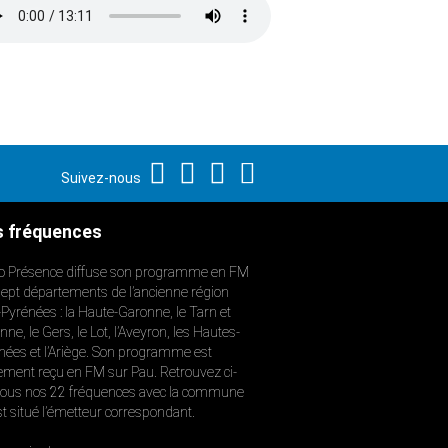
Suivez-nous
 fréquences
o Présence diffuse son programme en FM
sept départements de l’ancienne région
-Pyrénées : la Haute-Garonne, le Tarn et
ne, le Gers, le Lot, l’Aveyron, les Hautes-
nées et l’Ariège. Son programme est
ement reçu en FM sur Pau. Retrouvez ci-
ous nos 22 fréquences avec la commune
st situé l’émetteur correspondant.