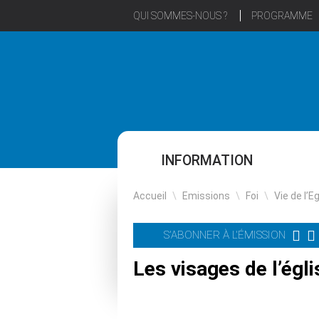
QUI SOMMES-NOUS ?
PROGRAMME
INFORMATION
Accueil
\
Emissions
\
Foi
\
Vie de l’E
S'ABONNER À L'ÉMISSION
Les visages de l’égl