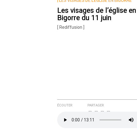
Nom
|
LES VISAGES DE L’ÉGLISE EN BIGORRE
Les visages de l’église en
Bigorre du 11 juin
Courriel (non publié)
[ Rediffusion ]
Ajoutez votre commentair
Texte de votre message
ÉCOUTER
PARTAGER