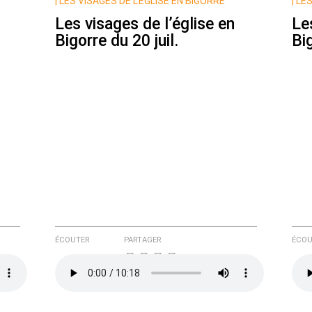
|
LES VISAGES DE L’ÉGLISE EN BIGORRE
|
LES
Les visages de l’église en
Le
Bigorre du 20 juil.
Big
e ici
ÉCOUTER
PARTAGER
ÉCOU