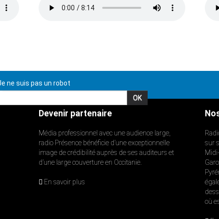
e ne suis pas un robot
Devenir partenaire
Nos
Média professionnel avec une audience large,
Radi
radio Présence bénéficie d’une exceptionnelle
sur 
image de crédibilité auprès de ses auditeurs et
Midi
d’une large couverture en Occitanie.
Garon
Pyré
En savoir plus
égal
dess
où e