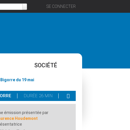
SE CONNECTER
SOCIÉTÉ
 Bigorre du 19 mai
GORRE
DURÉE 26 MIN
e émission présentée par
aurence Houdemont
ésentatrice