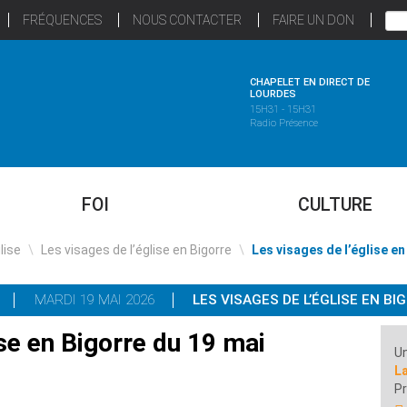
FRÉQUENCES
NOUS CONTACTER
FAIRE UN DON
CHAPELET EN DIRECT DE
LOURDES
15H31 - 15H31
Radio Présence
FOI
CULTURE
glise
\
Les visages de l’église en Bigorre
\
Les visages de l’église en
MARDI 19 MAI 2026
LES VISAGES DE L’ÉGLISE EN BI
ise en Bigorre du 19 mai
Un
L
Pr