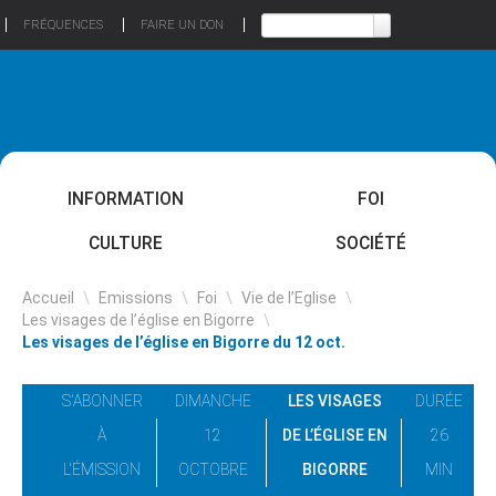
FRÉQUENCES
FAIRE UN DON
INFORMATION
FOI
CULTURE
SOCIÉTÉ
Accueil
\
Emissions
\
Foi
\
Vie de l’Eglise
\
Les visages de l’église en Bigorre
\
Les visages de l’église en Bigorre du 12 oct.
S'ABONNER
DIMANCHE
LES VISAGES
DURÉE
À
12
DE L’ÉGLISE EN
26
L'ÉMISSION
OCTOBRE
BIGORRE
MIN