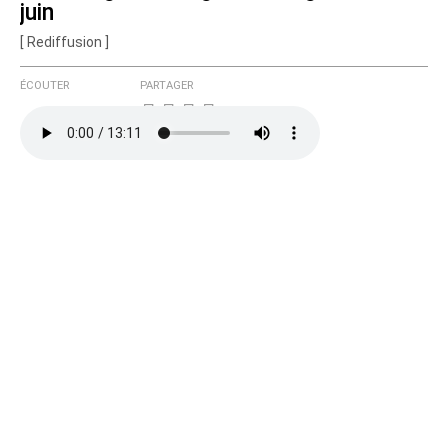
juin
Courriel (non publié)
[ Rediffusion ]
ÉCOUTER
PARTAGER
Ajoutez votre commentaire ici
Texte de votre message