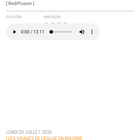
[ Rediffusion ]
ÉCOUTER
PARTAGER
Ajoutez votre commentaire ici
Texte de votre message
LUNDI 20 JUILLET 2026
Prévenez-moi de tous les nouveaux commentaires
|
LES VISAGES DE L’ÉGLISE EN BIGORRE