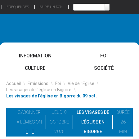
FRÉQUENCES
FAIRE UN DON
INFORMATION
FOI
CULTURE
SOCIÉTÉ
Accueil
\
Emissions
\
Foi
\
Vie de l’Eglise
\
Les visages de l’église en Bigorre
\
Les visages de l’église en Bigorre du 09 oct.
S'ABONNER
JEUDI 9
LES VISAGES DE
DURÉE
À L'ÉMISSION
OCTOBRE
L’ÉGLISE EN
26
2025
BIGORRE
MIN