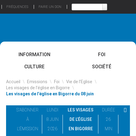
FRÉQUENCES
FAIRE UN DON
INFORMATION
FOI
CULTURE
SOCIÉTÉ
Accueil
\
Emissions
\
Foi
\
Vie de l’Eglise
\
Les visages de l’église en Bigorre
\
Les visages de l’église en Bigorre du 08 juin
S'ABONNER
LUNDI
LES VISAGES
DURÉE
À
8 JUIN
DE L’ÉGLISE
26
L'ÉMISSION
2026
EN BIGORRE
MIN