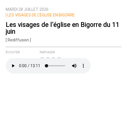
MARDI 28 JUILLET 2026
Nom
|
LES VISAGES DE L’ÉGLISE EN BIGORRE
Les visages de l’église en Bigorre du 11
juin
Courriel (non publié)
[ Rediffusion ]
ÉCOUTER
PARTAGER
Ajoutez votre commentaire ici
Texte de votre message