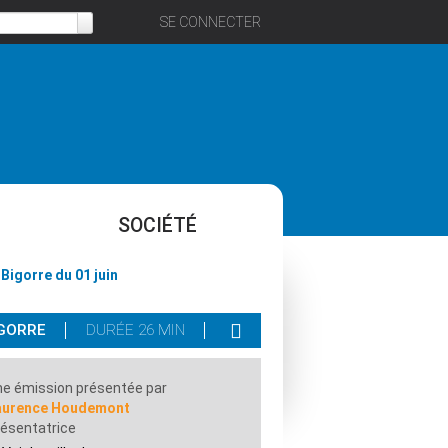
SE CONNECTER
SOCIÉTÉ
 Bigorre du 01 juin
IGORRE
DURÉE 26 MIN
e émission présentée par
aurence Houdemont
ésentatrice