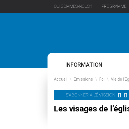
QUI SOMMES-NOUS ?
PROGRAMME
INFORMATION
Accueil
\
Emissions
\
Foi
\
Vie de l’E
S'ABONNER À L'ÉMISSION
Les visages de l’égli