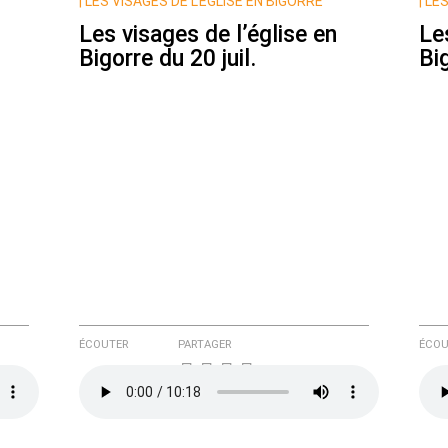
|
LES VISAGES DE L’ÉGLISE EN BIGORRE
|
LES
Les visages de l’église en
Le
Bigorre du 20 juil.
Big
e ici
ÉCOUTER
PARTAGER
ÉCOU