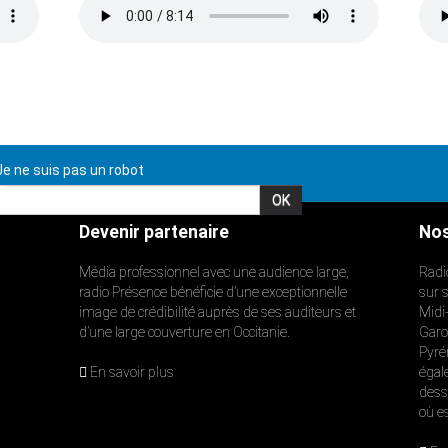
e ne suis pas un robot
Devenir partenaire
Nos
Média professionnel avec une audience large,
Radi
radio Présence bénéficie d’une exceptionnelle
sur 
image de crédibilité auprès de ses auditeurs et
Midi
d’une large couverture en Occitanie.
Garon
Pyré
En savoir plus
égal
dess
où e