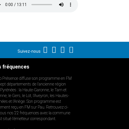
Suivez-nous
 fréquences
o Présence diffuse son programme en FM
sept départements de l’ancienne région
-Pyrénées : la Haute-Garonne, le Tarn et
ne, le Gers, le Lot, l’Aveyron, les Hautes-
nées et l’Ariège. Son programme est
ement reçu en FM sur Pau. Retrouvez ci-
ous nos 22 fréquences avec la commune
st situé l’émetteur correspondant.