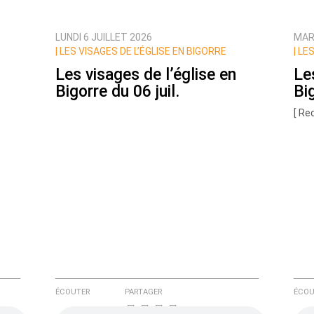
LUNDI 6 JUILLET 2026
MARD
ux commentaires de cette discussion par email
|
LES VISAGES DE L’ÉGLISE EN BIGORRE
|
LES
Les visages de l’église en
Le
Bigorre du 06 juil.
Bi
[ Re
ÉCOUTER
PARTAGER
ÉCOU