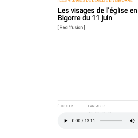
Nom
|
LES VISAGES DE L’ÉGLISE EN BIGORRE
Les visages de l’église en
Bigorre du 11 juin
Courriel (non publié)
[ Rediffusion ]
Ajoutez votre commentair
Texte de votre message
ÉCOUTER
PARTAGER