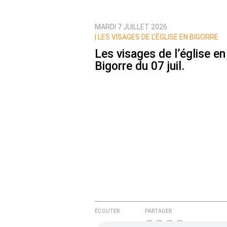
MARDI 7 JUILLET 2026
Prévenez-moi de tous les nouvea
|
LES VISAGES DE L’ÉGLISE EN BIGORRE
Les visages de l’église en
Bigorre du 07 juil.
ÉCOUTER
PARTAGER