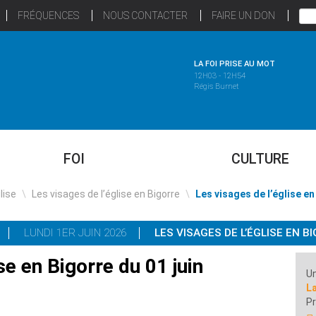
FRÉQUENCES
NOUS CONTACTER
FAIRE UN DON
LA FOI PRISE AU MOT
12H03 - 12H54
Régis Burnet
FOI
CULTURE
glise
\
Les visages de l’église en Bigorre
\
Les visages de l’église en
LUNDI 1ER JUIN 2026
LES VISAGES DE L’ÉGLISE EN B
se en Bigorre du 01 juin
Un
L
Pr