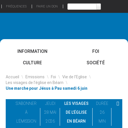
FRÉQUENCES
FAIRE UN DON
INFORMATION
FOI
CULTURE
SOCIÉTÉ
Accueil
\
Emissions
\
Foi
\
Vie de l’Eglise
\
Les visages de l’église en Béarn
\
Une marche pour Jésus à Pau samedi 6 juin
S'ABONNER
JEUDI
LES VISAGES
DURÉE
À
28 MAI
DE L’ÉGLISE
26
L'ÉMISSION
2026
EN BÉARN
MIN