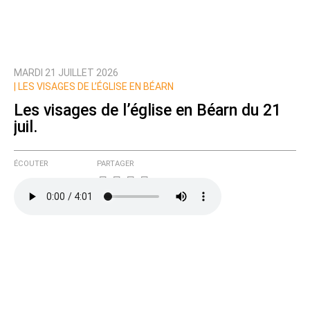
MARDI 21 JUILLET 2026
Prévenez-moi de tous les nouveaux commentaires
|
LES VISAGES DE L’ÉGLISE EN BÉARN
de cette discussion par email
Les visages de l’église en Béarn du 21
juil.
ÉCOUTER
PARTAGER