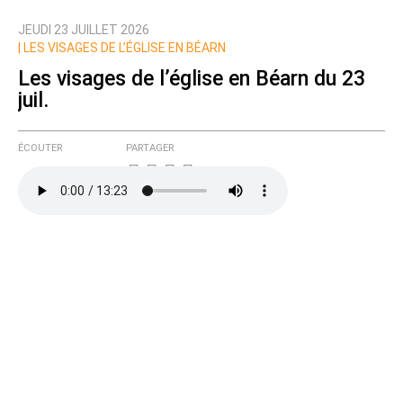
JEUDI 23 JUILLET 2026
Nom
|
LES VISAGES DE L’ÉGLISE EN BÉARN
Les visages de l’église en Béarn du 23
juil.
Courriel (non publié)
ÉCOUTER
PARTAGER
Ajoutez votre commentaire ici
Texte de votre message