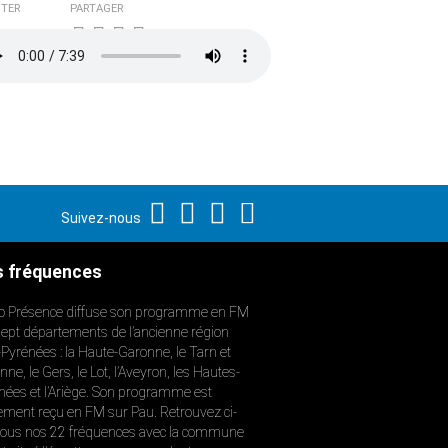
TER
PARTAGER
Suivez-nous
 fréquences
o Présence diffuse son programme en FM
sept départements de l’ancienne région
-Pyrénées : la Haute-Garonne, le Tarn et
ne, le Gers, le Lot, l’Aveyron, les Hautes-
nées et l’Ariège. Son programme est
ement reçu en FM sur Pau. Retrouvez ci-
ous nos 22 fréquences avec la commune