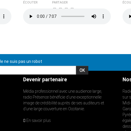
ÉCOUTER
PARTAGER
ÉCOU
e ne suis pas un robot
Devenir partenaire
Nos
Média professionnel avec une audience large,
Radi
radio Présence bénéficie d’une exceptionnelle
sur 
image de crédibilité auprès de ses auditeurs et
Midi
d’une large couverture en Occitanie.
Garon
Pyré
En savoir plus
égal
dess