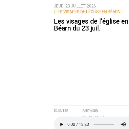
JEUDI 23 JUILLET 2026
Nom
|
LES VISAGES DE L’ÉGLISE EN BÉARN
Les visages de l’église en
Béarn du 23 juil.
Courriel (non publié)
Ajoutez votre commentair
Texte de votre message
ÉCOUTER
PARTAGER