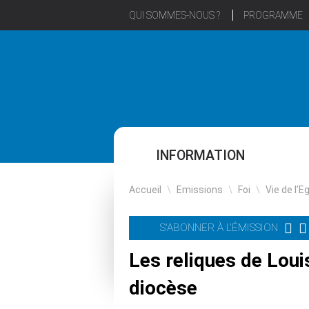
QUI SOMMES-NOUS ?
PROGRAMME
INFORMATION
Accueil
\
Emissions
\
Foi
\
Vie de l’E
S'ABONNER À L'ÉMISSION
Les reliques de Loui
diocèse