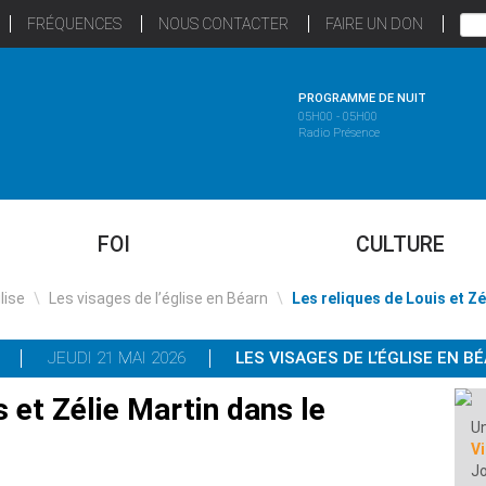
FRÉQUENCES
NOUS CONTACTER
FAIRE UN DON
PROGRAMME DE NUIT
05H00 - 05H00
Radio Présence
FOI
CULTURE
glise
\
Les visages de l’église en Béarn
\
Les reliques de Louis et Zé
JEUDI 21 MAI 2026
LES VISAGES DE L’ÉGLISE EN B
s et Zélie Martin dans le
Un
V
Jo