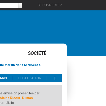
SE CONNECTER
SOCIÉTÉ
lie Martin dans le diocèse
ÉARN
DURÉE 26 MIN
e émission présentée par
iolaine Ricour-Dumas
urnaliste