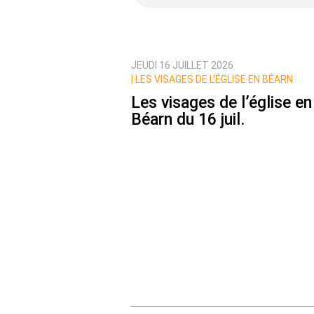
JEUDI 16 JUILLET 2026
Prévenez-moi de tous les nouvea
|
LES VISAGES DE L’ÉGLISE EN BÉARN
Les visages de l’église en
Béarn du 16 juil.