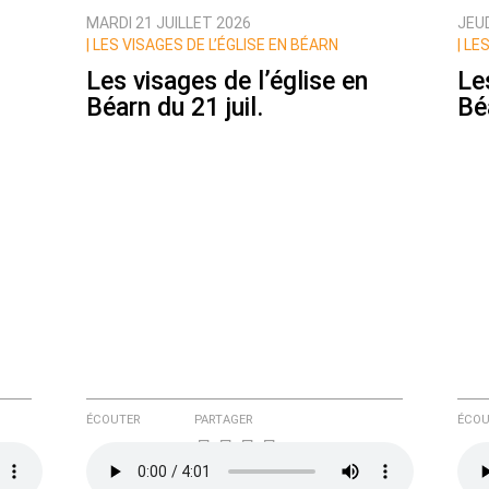
MARDI 21 JUILLET 2026
JEUD
|
LES VISAGES DE L’ÉGLISE EN BÉARN
|
LES
Les visages de l’église en
Le
Béarn du 21 juil.
Béa
e ici
ÉCOUTER
PARTAGER
ÉCOU