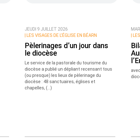
JEUDI 9 JUILLET 2026
MARD
ux commentaires de cette discussion par email
|
LES VISAGES DE L’ÉGLISE EN BÉARN
|
LES
Pèlerinages d’un jour dans
Bi
le diocèse
Au
l’
Le service de la pastorale du tourisme du
diocèse a publié un dépliant recensant tous
avec
(ou presque) les lieux de pèlerinage du
dioc
diocèse : 48 sanctuaires, églises et
chapelles, (…)