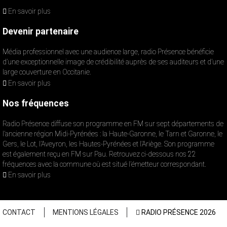
En savoir plus
Devenir partenaire
Média professionnel avec une audience large, radio Présence bénéficie
d’une exceptionnelle image de crédibilité auprès de ses auditeurs et d’une
large couverture en Occitanie.
En savoir plus
Nos fréquences
Radio Présence diffuse son programme en FM sur sept départements de
l’ancienne région Midi-Pyrénées : la Haute-Garonne, le Tarn et Garonne, le
Gers, le Lot, l’Aveyron, les Hautes-Pyrénées et l’Ariège. Son programme
est également reçu en FM sur Pau. Retrouvez ci-dessous nos 22
fréquences avec la commune où est situé l’émetteur correspondant.
En savoir plus
CONTACT
MENTIONS LÉGALES
RADIO PRÉSENCE 2026