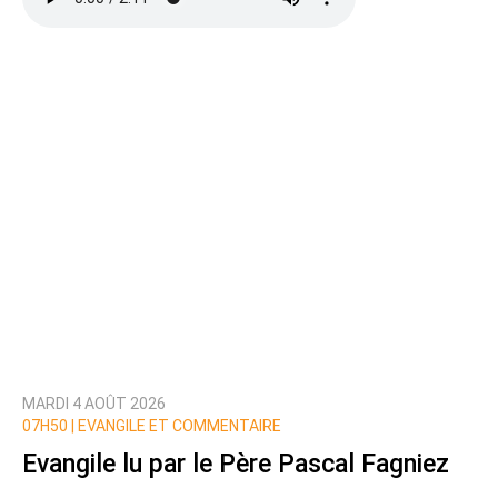
Ajoutez votre commentaire ici
Texte de votre message
MARDI 4 AOÛT 2026
Prévenez-moi de tous les nouveaux commentaires
07H50 |
EVANGILE ET COMMENTAIRE
de cette discussion par email
Evangile lu par le Père Pascal Fagniez