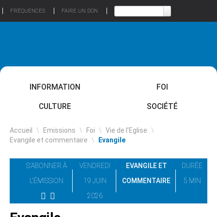
FRÉQUENCES
FAIRE UN DON
INFORMATION
FOI
CULTURE
SOCIÉTÉ
Accueil
\
Emissions
\
Foi
\
Vie de l’Eglise
\
Evangile et commentaire
\
Evangile
S'ABONNER À
VENDREDI
EVANGILE ET
DURÉE
L'ÉMISSION
19 JUIN
COMMENTAIRE
5 MIN
2026