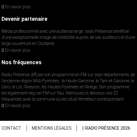
En savoir plus
Devenir partenaire
Média professionnel avec une audience large, radio Présence bénéficie
d’une exceptionnelle image de crédibilité auprès de ses auditeurs et d’une
large couverture en Occitanie.
En savoir plus
Nos fréquences
Radio Présence diffuse son programme en FM sur sept départements de
l’ancienne région Midi-Pyrénées : la Haute-Garonne, le Tarn et Garonne, le
Gers, le Lot, l’Aveyron, les Hautes-Pyrénées et l’Ariège. Son programme
est également reçu en FM sur Pau. Retrouvez ci-dessous nos 22
fréquences avec la commune où est situé l’émetteur correspondant.
En savoir plus
CONTACT
MENTIONS LÉGALES
RADIO PRÉSENCE 2026