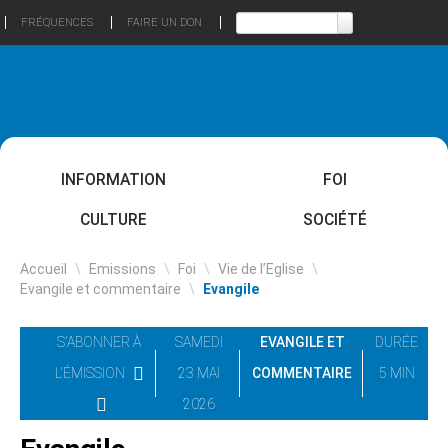
FRÉQUENCES
FAIRE UN DON
INFORMATION
FOI
CULTURE
SOCIÉTÉ
Accueil
\
Emissions
\
Foi
\
Vie de l’Eglise
\
Evangile et commentaire
\
Evangile
S'ABONNER À
SAMEDI
EVANGILE ET
DURÉE
L'ÉMISSION
23 MAI
COMMENTAIRE
5 MIN
2026