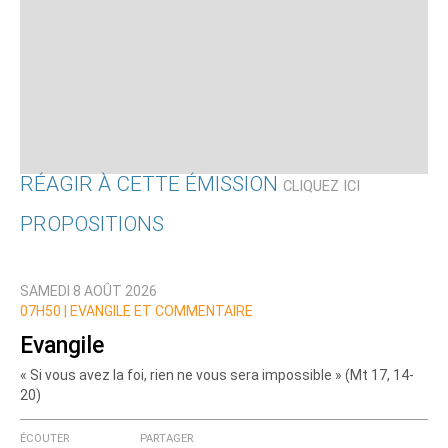
RÉAGIR À CETTE ÉMISSION
CLIQUEZ ICI
PROPOSITIONS
Qui êtes-vous ?
SAMEDI 8 AOÛT 2026
Nom
07H50 |
EVANGILE ET COMMENTAIRE
Evangile
« Si vous avez la foi, rien ne vous sera impossible » (Mt 17, 14-
Courriel (non publié)
20)
ÉCOUTER
PARTAGER