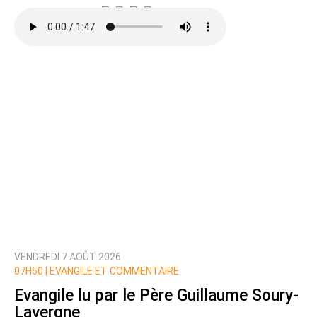
Ajoutez votre commentaire ici
Texte de votre message
VENDREDI 7 AOÛT 2026
Prévenez-moi de tous les nouveaux commentaires
07H50 |
EVANGILE ET COMMENTAIRE
de cette discussion par email
Evangile lu par le Père Guillaume Soury-
Lavergne