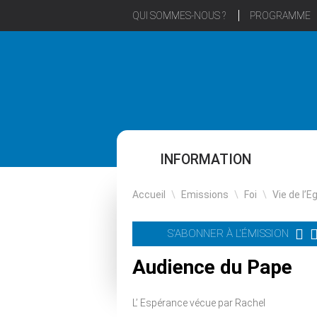
QUI SOMMES-NOUS ?
PROGRAMME
INFORMATION
Accueil
\
Emissions
\
Foi
\
Vie de l’E
S'ABONNER À L'ÉMISSION
Audience du Pape
L’ Espérance vécue par Rachel