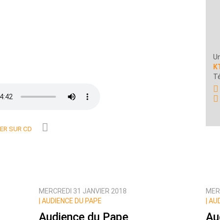
Un
K
Té
R SUR CD
MERCREDI 31 JANVIER 2018
MER
|
AUDIENCE DU PAPE
|
AUD
Audience du Pape
Au