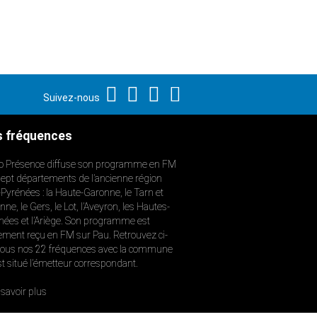
Suivez-nous
 fréquences
o Présence diffuse son programme en FM
sept départements de l’ancienne région
-Pyrénées : la Haute-Garonne, le Tarn et
ne, le Gers, le Lot, l’Aveyron, les Hautes-
nées et l’Ariège. Son programme est
ement reçu en FM sur Pau. Retrouvez ci-
ous nos 22 fréquences avec la commune
st situé l’émetteur correspondant.
savoir plus