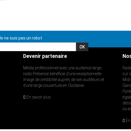
e ne suis pas un robot
Devenir partenaire
Nos
Média professionnel avec une audience large,
Radi
radio Présence bénéficie d’une exceptionnelle
sur 
image de crédibilité auprès de ses auditeurs et
Midi
d’une large couverture en Occitanie.
Garon
Pyré
En savoir plus
égal
dess
où e
En 