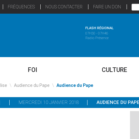
FRÉQUENCES
NOUS CONTACTER
FAIRE UN DON
FLASH RÉGIONAL
07H30 - 07H46
Radio Présence
FOI
CULTURE
glise
\
Audience du Pape
\
Audience du Pape
MERCREDI 10 JANVIER 2018
AUDIENCE DU PAP