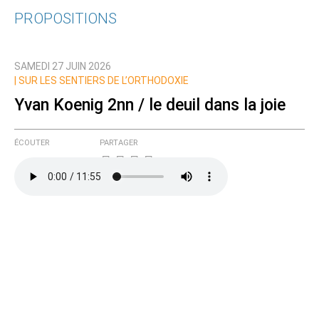
PROPOSITIONS
Qui êtes-vous ?
SAMEDI 27 JUIN 2026
Nom
|
SUR LES SENTIERS DE L’ORTHODOXIE
Yvan Koenig 2nn / le deuil dans la joie
Courriel (non publié)
ÉCOUTER
PARTAGER
Ajoutez votre commentaire ici
Texte de votre message