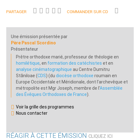
PARTAGER
COMMANDER SUR CD
Une émission présentée par
Père Pascal Scordino
Présentateur
Prêtre orthodoxe marié, professeur de théologie en
homilétique
, en
formation des catéchistes
et en
analyse cinématographique
au Centre Dumitru
Stăniloae (
CDS
) (du
diocèse orthodoxe
roumain en
Europe Occidentale et Méridionale, dont l’archevêque et
métropolite est Mgr Joseph, membre de l’
Assemblée
des Évêques Orthodoxes de France
).
Voir la grille des programmes
Nous contacter
RÉAGIR À CETTE ÉMISSION
CLIQUEZ ICI