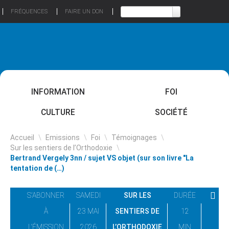
FRÉQUENCES
FAIRE UN DON
INFORMATION
FOI
CULTURE
SOCIÉTÉ
Accueil
\
Emissions
\
Foi
\
Témoignages
\
Sur les sentiers de l’Orthodoxie
\
Bertrand Vergely 3nn / sujet VS objet (sur son livre "La
tentation de (…)
S'ABONNER
SAMEDI
SUR LES
DURÉE
À
23 MAI
SENTIERS DE
12
L'ÉMISSION
2026
L’ORTHODOXIE
MIN