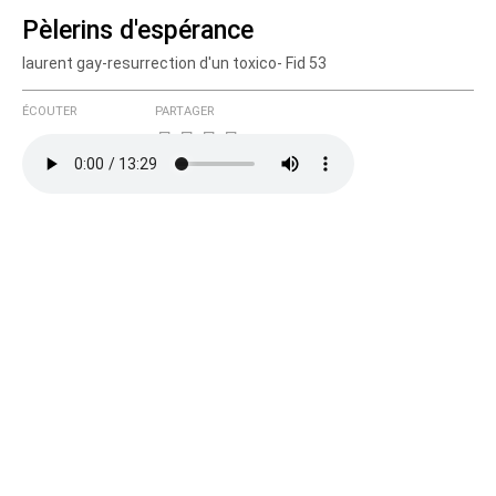
Pèlerins d'espérance
laurent gay-resurrection d'un toxico- Fid 53
Courriel (non publié)
ÉCOUTER
PARTAGER
Ajoutez votre commentaire ici
Texte de votre message