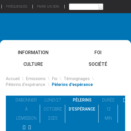
FRÉQUENCES
FAIRE UN DON
INFORMATION
FOI
CULTURE
SOCIÉTÉ
Accueil
\
Emissions
\
Foi
\
Témoignages
\
Pèlerins d’espérance
\
Pèlerins d'espérance
S'ABONNER
LUNDI 27
PÈLERINS
DURÉE
À
OCTOBRE
D’ESPÉRANCE
12
L'ÉMISSION
2025
MIN