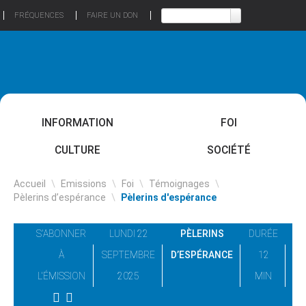
FRÉQUENCES
FAIRE UN DON
INFORMATION
FOI
CULTURE
SOCIÉTÉ
Accueil
\
Emissions
\
Foi
\
Témoignages
\
Pèlerins d’espérance
\
Pèlerins d'espérance
S'ABONNER
LUNDI 22
PÈLERINS
DURÉE
À
SEPTEMBRE
D’ESPÉRANCE
12
L'ÉMISSION
2025
MIN