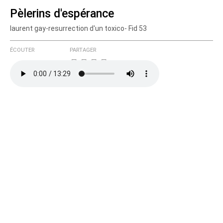
Pèlerins d'espérance
laurent gay-resurrection d'un toxico- Fid 53
Courriel (non publié)
ÉCOUTER
PARTAGER
Ajoutez votre commentaire ici
Texte de votre message